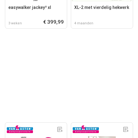
easywalker jackey² xl
XL-2 met vierdelig hekwerk
€ 399,99
3 weken
4 maanden