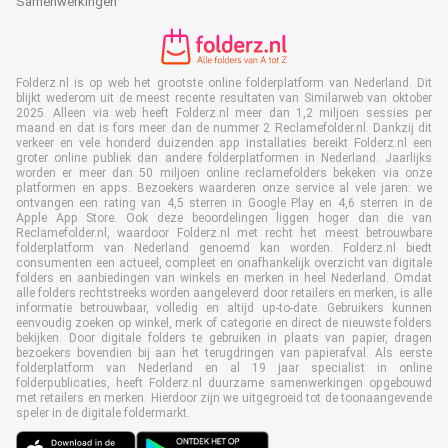
Samenwerkingen
Folderz.nl is op web het grootste online folderplatform van Nederland. Dit
blijkt wederom uit de meest recente resultaten van Similarweb van oktober
2025. Alleen via web heeft Folderz.nl meer dan 1,2 miljoen sessies per
maand en dat is fors meer dan de nummer 2 Reclamefolder.nl. Dankzij dit
verkeer en vele honderd duizenden app installaties bereikt Folderz.nl een
groter online publiek dan andere folderplatformen in Nederland. Jaarlijks
worden er meer dan 50 miljoen online reclamefolders bekeken via onze
platformen en apps. Bezoekers waarderen onze service al vele jaren: we
ontvangen een rating van 4,5 sterren in Google Play en 4,6 sterren in de
Apple App Store. Ook deze beoordelingen liggen hoger dan die van
Reclamefolder.nl, waardoor Folderz.nl met recht het meest betrouwbare
folderplatform van Nederland genoemd kan worden. Folderz.nl biedt
consumenten een actueel, compleet en onafhankelijk overzicht van digitale
folders en aanbiedingen van winkels en merken in heel Nederland. Omdat
alle folders rechtstreeks worden aangeleverd door retailers en merken, is alle
informatie betrouwbaar, volledig en altijd up-to-date. Gebruikers kunnen
eenvoudig zoeken op winkel, merk of categorie en direct de nieuwste folders
bekijken. Door digitale folders te gebruiken in plaats van papier, dragen
bezoekers bovendien bij aan het terugdringen van papierafval. Als eerste
folderplatform van Nederland en al 19 jaar specialist in online
folderpublicaties, heeft Folderz.nl duurzame samenwerkingen opgebouwd
met retailers en merken. Hierdoor zijn we uitgegroeid tot de toonaangevende
speler in de digitale foldermarkt.