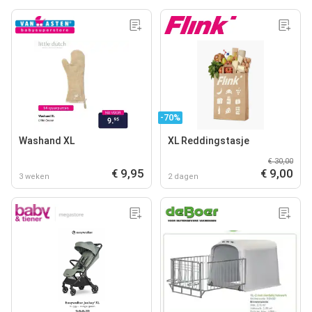
-70%
Washand XL
XL Reddingstasje
€ 30,00
€ 9,95
€ 9,00
3 weken
2 dagen