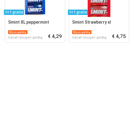
1+1 gratis
1+1 gratis
Smint XL peppermint
Smint Strawberry xl
Bijna geldig
Bijna geldig
€ 4,29
€ 4,75
Vanaf morgen geldig
Vanaf morgen geldig