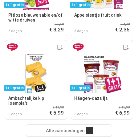
1+1 gratis
1+1 gratis
Pitloze blauwe sable en/of
Appelsientje fruit drink
witte druiven
€ 6,58
€ 4,70
€ 3,29
€ 2,35
3 dagen
3 dagen
1+1 gratis
1+1 gratis
Ambachtelijke kip
Häagen-dazs ijs
loempia's
€ 11,98
€ 13,98
€ 5,99
€ 6,99
3 dagen
3 dagen
Alle aanbiedingen