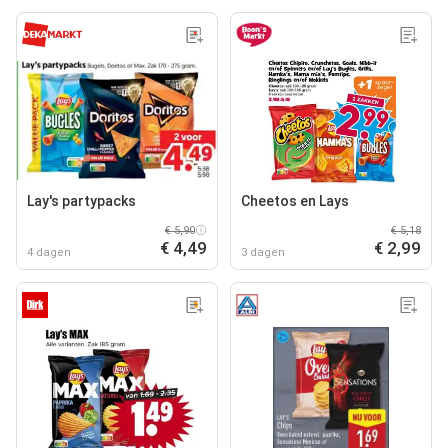
Lay's partypacks
Cheetos en Lays
€ 5,90
€ 5,18
€ 4,49
€ 2,99
4 dagen
3 dagen