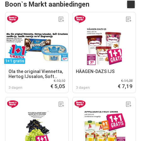
Boon`s Markt aanbiedingen
1+1 gratis
Ola the original Viennetta,
HÄAGEN-DAZS IJS
Hertog IJssalon, Soft
€ 10,10
€ 14,38
Creations vanille-ijs,
€ 5,05
€ 7,19
vanille roomijs en/of
3 dagen
3 dagen
slagroomijs