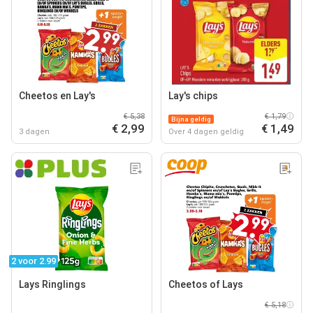
Cheetos en Lay's
Lay's chips
€ 5,38
€ 1,79
Bijna geldig
€ 2,99
€ 1,49
3 dagen
Over 4 dagen geldig
2 voor 2.99
Lays Ringlings
Cheetos of Lays
€ 5,18