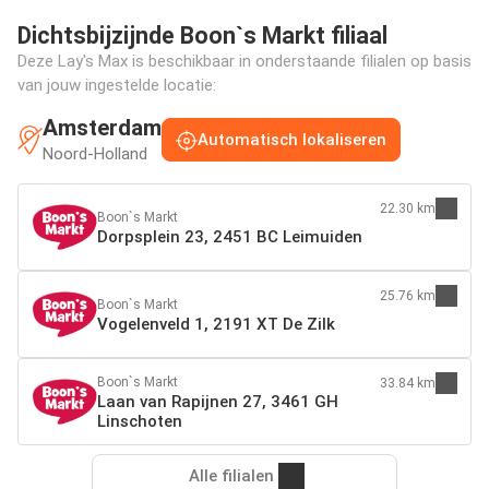
Dichtsbijzijnde Boon`s Markt filiaal
Deze Lay's Max is beschikbaar in onderstaande filialen op basis
van jouw ingestelde locatie:
Amsterdam
Automatisch lokaliseren
Noord-Holland
22.30 km
Boon`s Markt
Dorpsplein 23, 2451 BC Leimuiden
25.76 km
Boon`s Markt
Vogelenveld 1, 2191 XT De Zilk
Boon`s Markt
33.84 km
Laan van Rapijnen 27, 3461 GH
Linschoten
Alle filialen