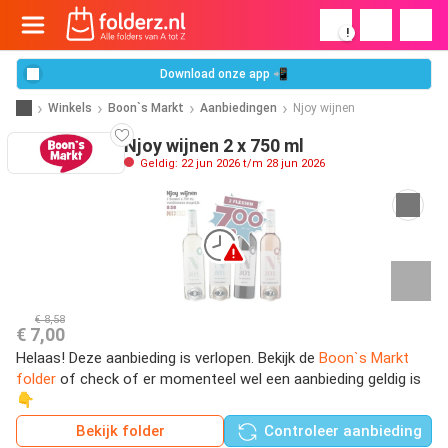
!
Download onze app 📲
Winkels
Boon`s Markt
Aanbiedingen
Njoy wijnen
Njoy wijnen 2 x 750 ml
Geldig: 22 jun 2026 t/m 28 jun 2026
€ 8,58
€ 7,00
Helaas! Deze aanbieding is verlopen. Bekijk de
Boon`s Markt
folder
of check of er momenteel wel een aanbieding geldig is
👇
Bekijk folder
Controleer aanbieding