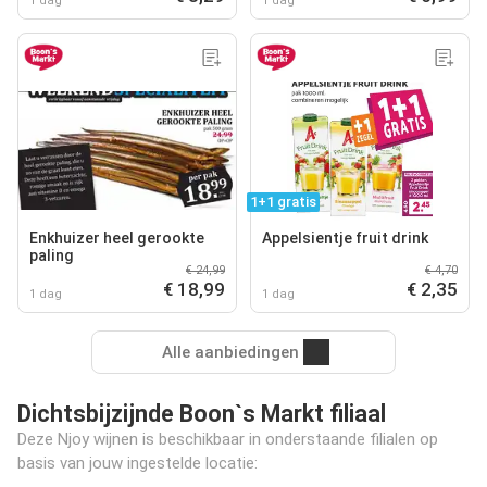
1 dag
1 dag
1+1 gratis
Enkhuizer heel gerookte
Appelsientje fruit drink
paling
€ 24,99
€ 4,70
€ 18,99
€ 2,35
1 dag
1 dag
Alle aanbiedingen
Dichtsbijzijnde Boon`s Markt filiaal
Deze Njoy wijnen is beschikbaar in onderstaande filialen op
basis van jouw ingestelde locatie: