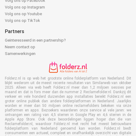
Volg ons op Facebook
Volg ons op Instagram
Volg ons op Youtube
Volg ons op TikTok
Partners
Geïnteresseerd in een partnership?
Neem contact op
Samenwerkingen
Folderz.nl is op web het grootste online folderplatform van Nederland. Dit
blijkt wederom uit de meest recente resultaten van Similarweb van oktober
2025. Alleen via web heeft Folderz.nl meer dan 1,2 miljoen sessies per
maand en dat is fors meer dan de nummer 2 Reclamefolder.nl. Dankzij dit
verkeer en vele honderd duizenden app installaties bereikt Folderz.nl een
groter online publiek dan andere folderplatformen in Nederland. Jaarlijks
worden er meer dan 50 miljoen online reclamefolders bekeken via onze
platformen en apps. Bezoekers waarderen onze service al vele jaren: we
ontvangen een rating van 4,5 sterren in Google Play en 4,6 sterren in de
Apple App Store. Ook deze beoordelingen liggen hoger dan die van
Reclamefolder.nl, waardoor Folderz.nl met recht het meest betrouwbare
folderplatform van Nederland genoemd kan worden. Folderz.nl biedt
consumenten een actueel, compleet en onafhankelijk overzicht van digitale