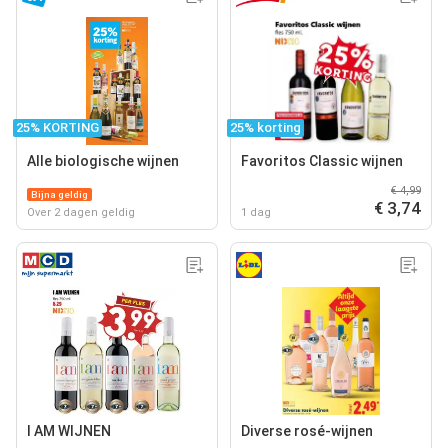
25% KORTING
25% korting
Alle biologische wijnen
Favoritos Classic wijnen
€ 4,99
Bijna geldig
€ 3,74
Over 2 dagen geldig
1 dag
I AM WIJNEN
Diverse rosé-wijnen