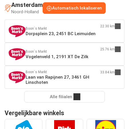
Amsterdam
Automatisch lokaliseren
Noord-Holland
22.30 km
Boon`s Markt
Dorpsplein 23, 2451 BC Leimuiden
25.76 km
Boon`s Markt
Vogelenveld 1, 2191 XT De Zilk
Boon`s Markt
33.84 km
Laan van Rapijnen 27, 3461 GH
Linschoten
Alle filialen
Vergelijkbare winkels