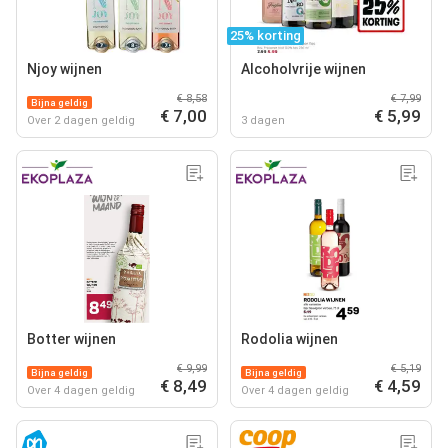
25% korting
Njoy wijnen
Alcoholvrije wijnen
€ 8,58
€ 7,99
Bijna geldig
€ 7,00
€ 5,99
Over 2 dagen geldig
3 dagen
Botter wijnen
Rodolia wijnen
€ 9,99
€ 5,19
Bijna geldig
Bijna geldig
€ 8,49
€ 4,59
Over 4 dagen geldig
Over 4 dagen geldig