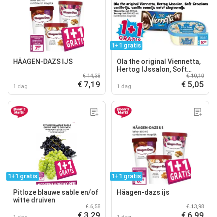
1+1 gratis
HÄAGEN-DAZS IJS
Ola the original Viennetta,
Hertog IJssalon, Soft
€ 14,38
€ 10,10
Creations vanille-ijs,
€ 7,19
€ 5,05
vanille roomijs en/of
1 dag
1 dag
slagroomijs
1+1 gratis
1+1 gratis
Pitloze blauwe sable en/of
Häagen-dazs ijs
witte druiven
€ 6,58
€ 13,98
€ 3,29
€ 6,99