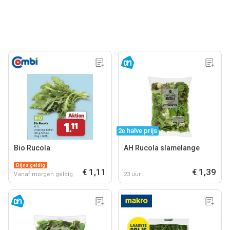
2e halve prijs
Bio Rucola
AH Rucola slamelange
Bijna geldig
€ 1,11
€ 1,39
Vanaf morgen geldig
23 uur