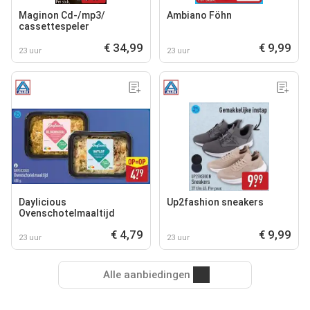
Maginon Cd-/mp3‍/
Ambiano Föhn
cassettespeler
€ 34,99
€ 9,99
23 uur
23 uur
Daylicious
Up2fashion sneakers
Ovenschotelmaaltijd
€ 4,79
€ 9,99
23 uur
23 uur
Alle aanbiedingen