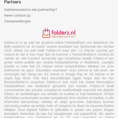
Partners
Geïnteresseerd in een partnership?
Neem contact op
Samenwerkingen
Folderz.nl is op web het grootste online folderplatform van Nederland. Dit
blijkt wederom uit de meest recente resultaten van Similarweb van oktober
2025. Alleen via web heeft Folderz.nl meer dan 1,2 miljoen sessies per
maand en dat is fors meer dan de nummer 2 Reclamefolder.nl. Dankzij dit
verkeer en vele honderd duizenden app installaties bereikt Folderz.nl een
groter online publiek dan andere folderplatformen in Nederland. Jaarlijks
worden er meer dan 50 miljoen online reclamefolders bekeken via onze
platformen en apps. Bezoekers waarderen onze service al vele jaren: we
ontvangen een rating van 4,5 sterren in Google Play en 4,6 sterren in de
Apple App Store. Ook deze beoordelingen liggen hoger dan die van
Reclamefolder.nl, waardoor Folderz.nl met recht het meest betrouwbare
folderplatform van Nederland genoemd kan worden. Folderz.nl biedt
consumenten een actueel, compleet en onafhankelijk overzicht van digitale
folders en aanbiedingen van winkels en merken in heel Nederland. Omdat
alle folders rechtstreeks worden aangeleverd door retailers en merken, is alle
informatie betrouwbaar, volledig en altijd up-to-date. Gebruikers kunnen
eenvoudig zoeken op winkel, merk of categorie en direct de nieuwste folders
bekijken. Door digitale folders te gebruiken in plaats van papier, dragen
bezoekers bovendien bij aan het terugdringen van papierafval. Als eerste
folderplatform van Nederland en al 19 jaar specialist in online