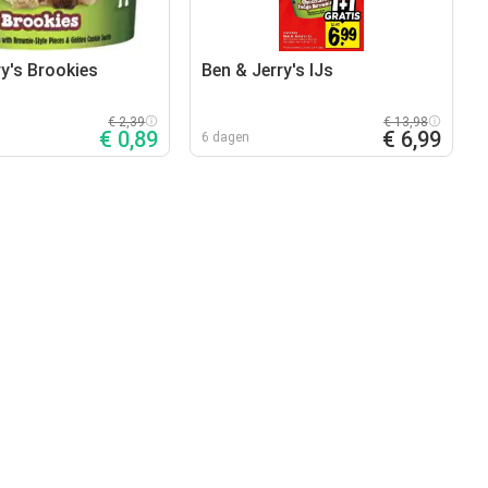
ry's Brookies
Ben & Jerry's IJs
€ 2,39
€ 13,98
€ 0,89
€ 6,99
6 dagen