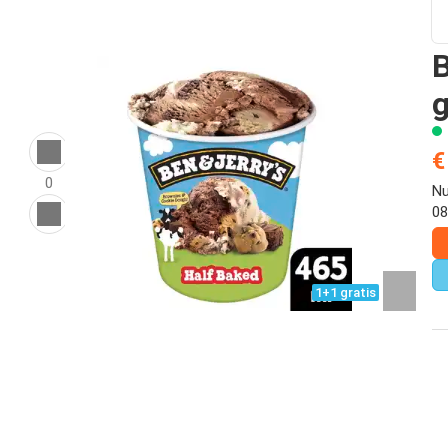
B
g
€
0
Nu
08
1+1 gratis