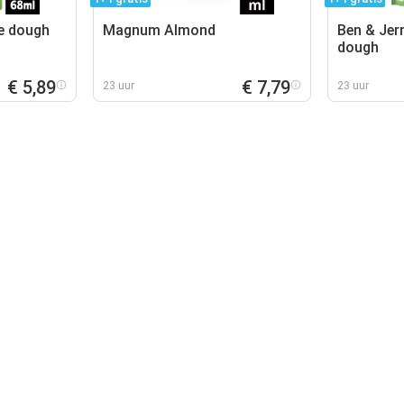
ie dough
Magnum Almond
Ben & Jer
dough
€ 5,89
€ 7,79
23 uur
23 uur