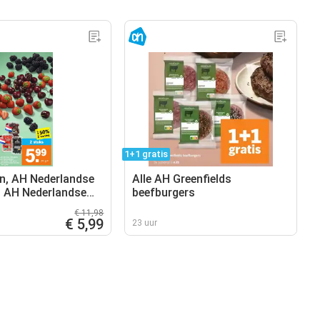
1+1 gratis
, AH Nederlandse
Alle AH Greenfields
, AH Nederlandse
beefburgers
€ 11,98
€ 5,99
23 uur