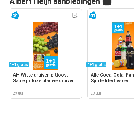
Albert Heijn aanbiedingen
1+1 gratis
1+1 gratis
AH Witte druiven pitloos,
Alle Coca-Cola, Fan
Sable pitloze blauwe druiven,
Sprite literflessen
AH Cotton sweet pitloze
rode druiven
23 uur
23 uur