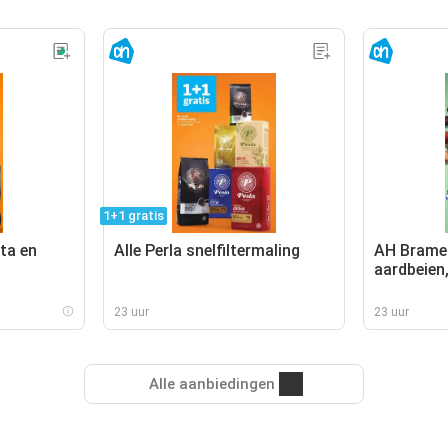
1+1 gratis
ta en
Alle Perla snelfiltermaling
AH Bramen
aardbeien
kersen
23 uur
23 uur
Alle aanbiedingen