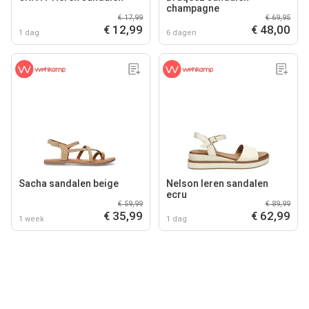
champagne
€ 17,99
€ 69,95
€ 12,99
€ 48,00
1 dag
6 dagen
Sacha sandalen beige
Nelson leren sandalen
ecru
€ 59,99
€ 89,99
€ 35,99
€ 62,99
1 week
1 dag