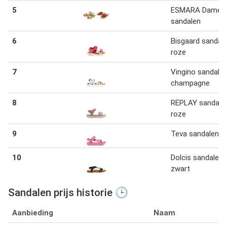
5
ESMARA Dames
sandalen
6
Bisgaard sandal
roze
7
Vingino sandale
champagne
8
REPLAY sandale
roze
9
Teva sandalen r
10
Dolcis sandalen
zwart
Sandalen prijs historie 🕒
Aanbieding
Naam