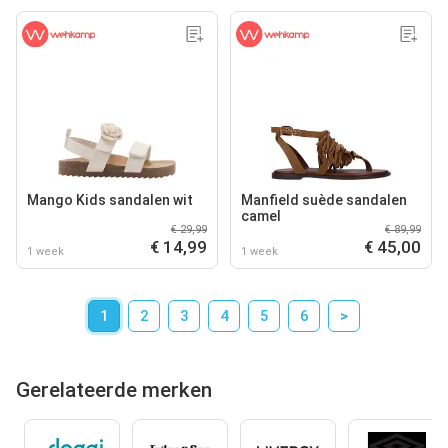
Mango Kids sandalen wit
Manfield suède sandalen
camel
€ 29,99
€ 89,99
€ 14,99
€ 45,00
1 week
1 week
1
2
3
4
5
6
>
Gerelateerde merken