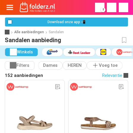
!
Download onze app 📲
Alle aanbiedingen
Sandalen
Sandalen aanbieding
Winkels
Filters
Dames
HEREN
Voeg toe
152 aanbiedingen
Relevantie