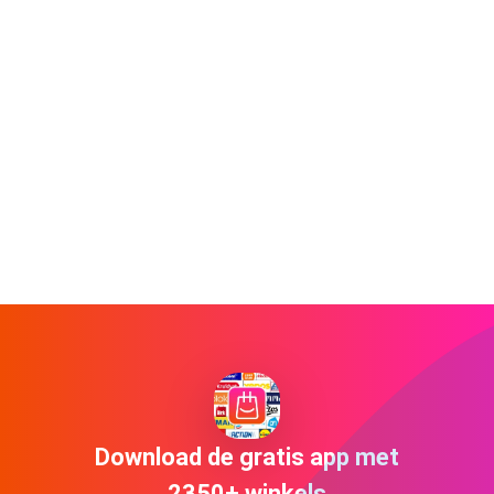
Download de gratis app met
2350+ winkels