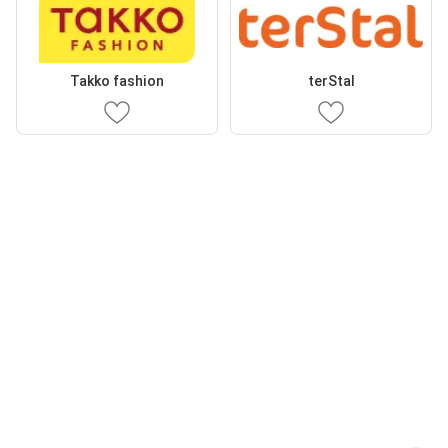
Takko fashion
terStal