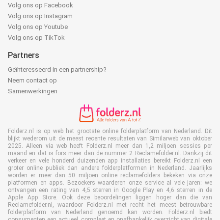
Volg ons op Facebook
Volg ons op Instagram
Volg ons op Youtube
Volg ons op TikTok
Partners
Geïnteresseerd in een partnership?
Neem contact op
Samenwerkingen
Folderz.nl is op web het grootste online folderplatform van Nederland. Dit
blijkt wederom uit de meest recente resultaten van Similarweb van oktober
2025. Alleen via web heeft Folderz.nl meer dan 1,2 miljoen sessies per
maand en dat is fors meer dan de nummer 2 Reclamefolder.nl. Dankzij dit
verkeer en vele honderd duizenden app installaties bereikt Folderz.nl een
groter online publiek dan andere folderplatformen in Nederland. Jaarlijks
worden er meer dan 50 miljoen online reclamefolders bekeken via onze
platformen en apps. Bezoekers waarderen onze service al vele jaren: we
ontvangen een rating van 4,5 sterren in Google Play en 4,6 sterren in de
Apple App Store. Ook deze beoordelingen liggen hoger dan die van
Reclamefolder.nl, waardoor Folderz.nl met recht het meest betrouwbare
folderplatform van Nederland genoemd kan worden. Folderz.nl biedt
consumenten een actueel, compleet en onafhankelijk overzicht van digitale