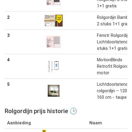
1+1 gratis
2
Rolgordijn Bambo
2 stuks 1+1 grati
3
Fenstr Rolgordijn
Lichtdoorlatend 2
stuks 1+1 gratis
4
MotionBlinds
Retrofit Rolgordij
motor
5
Lichtdoorlatend
rolgordijn – 120 x
160 cm - taupe
Rolgordijn prijs historie 🕒
Aanbieding
Naam