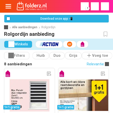
!
Download onze app 📲
Alle aanbiedingen
Rolgordijn
Rolgordijn aanbieding
Winkels
Filters
Huib
Duo
Grijs
Voeg toe
8 aanbiedingen
Relevantie
1+1 gratis
1+1 gratis