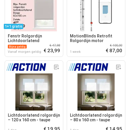
1+1 gratis
Fenstr Rolgordijn
MotionBlinds Retrofit
Lichtdoorlatend
Rolgordijn motor
€ 47,98
€ 100,00
Bijna geldig
€ 23,99
€ 87,00
Vanaf morgen geldig
1 week
Lichtdoorlatend rolgordijn
Lichtdoorlatend rolgordijn
– 120 x 160 cm - taupe
– 80 x 160 cm - taupe
€ 19,95
€ 14,95