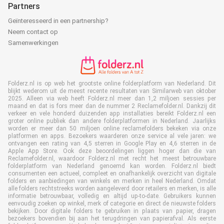
Partners
Geïnteresseerd in een partnership?
Neem contact op
Samenwerkingen
Folderz.nl is op web het grootste online folderplatform van Nederland. Dit
blijkt wederom uit de meest recente resultaten van Similarweb van oktober
2025. Alleen via web heeft Folderz.nl meer dan 1,2 miljoen sessies per
maand en dat is fors meer dan de nummer 2 Reclamefolder.nl. Dankzij dit
verkeer en vele honderd duizenden app installaties bereikt Folderz.nl een
groter online publiek dan andere folderplatformen in Nederland. Jaarlijks
worden er meer dan 50 miljoen online reclamefolders bekeken via onze
platformen en apps. Bezoekers waarderen onze service al vele jaren: we
ontvangen een rating van 4,5 sterren in Google Play en 4,6 sterren in de
Apple App Store. Ook deze beoordelingen liggen hoger dan die van
Reclamefolder.nl, waardoor Folderz.nl met recht het meest betrouwbare
folderplatform van Nederland genoemd kan worden. Folderz.nl biedt
consumenten een actueel, compleet en onafhankelijk overzicht van digitale
folders en aanbiedingen van winkels en merken in heel Nederland. Omdat
alle folders rechtstreeks worden aangeleverd door retailers en merken, is alle
informatie betrouwbaar, volledig en altijd up-to-date. Gebruikers kunnen
eenvoudig zoeken op winkel, merk of categorie en direct de nieuwste folders
bekijken. Door digitale folders te gebruiken in plaats van papier, dragen
bezoekers bovendien bij aan het terugdringen van papierafval. Als eerste