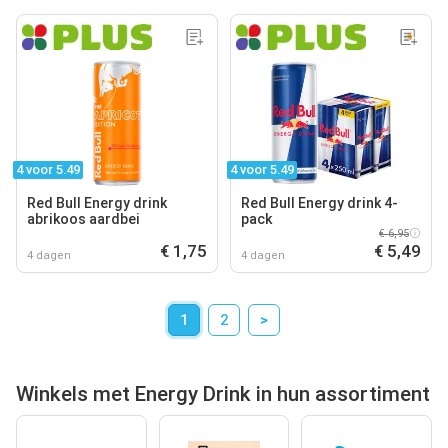
4 voor 5.49
4 voor 5.49
Red Bull Energy drink
Red Bull Energy drink 4-
abrikoos aardbei
pack
€ 6,95
€ 1,75
€ 5,49
4 dagen
4 dagen
1
2
>
Winkels met Energy Drink in hun assortiment