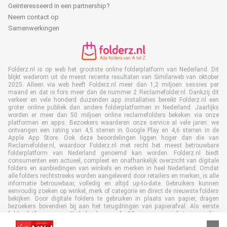
Geïnteresseerd in een partnership?
Neem contact op
Samenwerkingen
Folderz.nl is op web het grootste online folderplatform van Nederland. Dit
blijkt wederom uit de meest recente resultaten van Similarweb van oktober
2025. Alleen via web heeft Folderz.nl meer dan 1,2 miljoen sessies per
maand en dat is fors meer dan de nummer 2 Reclamefolder.nl. Dankzij dit
verkeer en vele honderd duizenden app installaties bereikt Folderz.nl een
groter online publiek dan andere folderplatformen in Nederland. Jaarlijks
worden er meer dan 50 miljoen online reclamefolders bekeken via onze
platformen en apps. Bezoekers waarderen onze service al vele jaren: we
ontvangen een rating van 4,5 sterren in Google Play en 4,6 sterren in de
Apple App Store. Ook deze beoordelingen liggen hoger dan die van
Reclamefolder.nl, waardoor Folderz.nl met recht het meest betrouwbare
folderplatform van Nederland genoemd kan worden. Folderz.nl biedt
consumenten een actueel, compleet en onafhankelijk overzicht van digitale
folders en aanbiedingen van winkels en merken in heel Nederland. Omdat
alle folders rechtstreeks worden aangeleverd door retailers en merken, is alle
informatie betrouwbaar, volledig en altijd up-to-date. Gebruikers kunnen
eenvoudig zoeken op winkel, merk of categorie en direct de nieuwste folders
bekijken. Door digitale folders te gebruiken in plaats van papier, dragen
bezoekers bovendien bij aan het terugdringen van papierafval. Als eerste
folderplatform van Nederland en al 19 jaar specialist in online
folderpublicaties, heeft Folderz.nl duurzame samenwerkingen opgebouwd