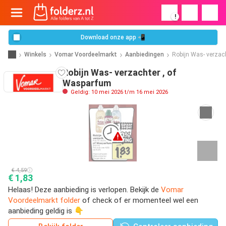
!
Download onze app 📲
Winkels
Vomar Voordeelmarkt
Aanbiedingen
Robijn Was- verzac
Robijn Was- verzachter , of
Wasparfum
Geldig: 10 mei 2026 t/m 16 mei 2026
€ 4,59
€ 1,83
Helaas! Deze aanbieding is verlopen. Bekijk de
Vomar
Voordeelmarkt folder
of check of er momenteel wel een
aanbieding geldig is 👇