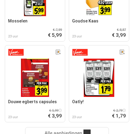
Mosselen
Goudse Kaas
€ 7,99
€ 8,87
€ 5,99
€ 3,99
23 uur
23 uur
Douwe egberts capsules
Oatly!
€ 5,99
€ 2,79
€ 3,99
€ 1,79
23 uur
23 uur
Alle aanbiedingen