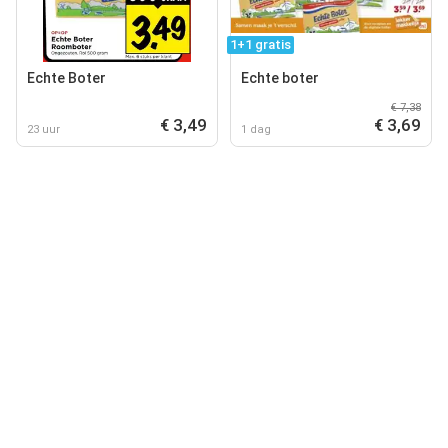
1+1 gratis
Echte Boter
Echte boter
€ 7,38
€ 3,49
€ 3,69
23 uur
1 dag