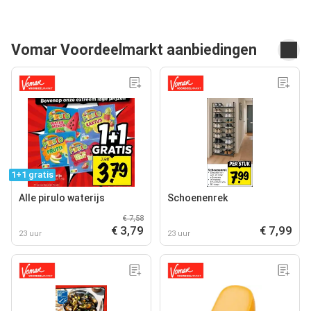
Vomar Voordeelmarkt aanbiedingen
1+1 gratis
Alle pirulo waterijs
Schoenenrek
€ 7,58
€ 3,79
€ 7,99
23 uur
23 uur