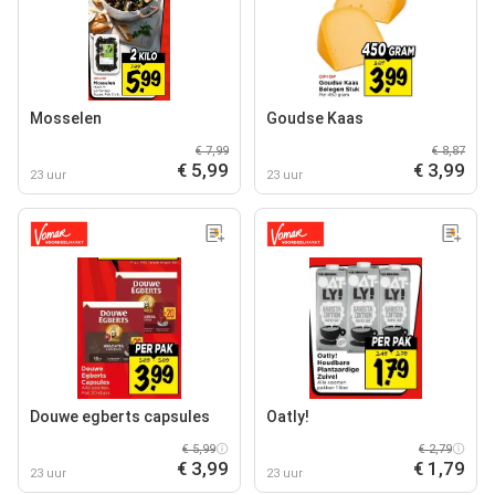
Mosselen
Goudse Kaas
€ 7,99
€ 8,87
€ 5,99
€ 3,99
23 uur
23 uur
Douwe egberts capsules
Oatly!
€ 5,99
€ 2,79
€ 3,99
€ 1,79
23 uur
23 uur