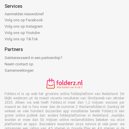
Services
Aanmelden nieuwsbrief
Volg ons op Facebook
Volg ons op Instagram
Volg ons op Youtube
Volg ons op TikTok
Partners
Geïnteresseerd in een partnership?
Neem contact op
Samenwerkingen
Folderz.nl is op web het grootste online folderplatform van Nederland. Dit
blijkt wederom uit de meest recente resultaten van Similarweb van oktober
2025. Alleen via web heeft Folderz.nl meer dan 1,2 miljoen sessies per
maand en dat is fors meer dan de nummer 2 Reclamefolder.nl. Dankzij dit
verkeer en vele honderd duizenden app installaties bereikt Folderz.nl een
groter online publiek dan andere folderplatformen in Nederland. Jaarlijks
worden er meer dan 50 miljoen online reclamefolders bekeken via onze
platformen en apps. Bezoekers waarderen onze service al vele jaren: we
ontvangen een rating van 4,5 sterren in Google Play en 4,6 sterren in de