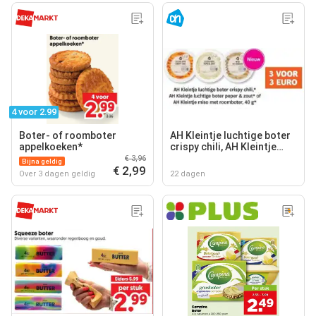
4 voor 2.99
Boter- of roomboter
AH Kleintje luchtige boter
appelkoeken*
crispy chili, AH Kleintje
luchtige boter peper &
€ 3,96
Bijna geldig
€ 2,99
zout of AH Kleintje miso
Over 3 dagen geldig
22 dagen
met roomboter