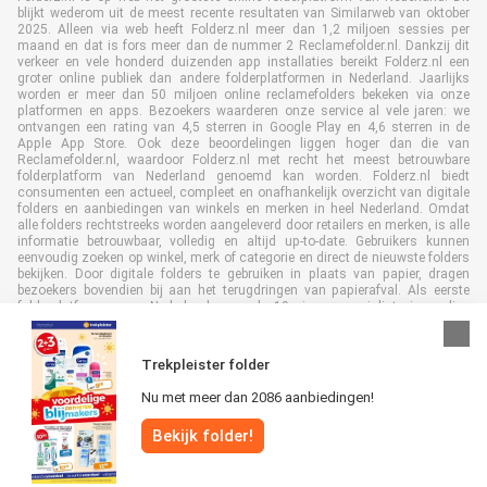
blijkt wederom uit de meest recente resultaten van Similarweb van oktober
2025. Alleen via web heeft Folderz.nl meer dan 1,2 miljoen sessies per
maand en dat is fors meer dan de nummer 2 Reclamefolder.nl. Dankzij dit
verkeer en vele honderd duizenden app installaties bereikt Folderz.nl een
groter online publiek dan andere folderplatformen in Nederland. Jaarlijks
worden er meer dan 50 miljoen online reclamefolders bekeken via onze
platformen en apps. Bezoekers waarderen onze service al vele jaren: we
ontvangen een rating van 4,5 sterren in Google Play en 4,6 sterren in de
Apple App Store. Ook deze beoordelingen liggen hoger dan die van
Reclamefolder.nl, waardoor Folderz.nl met recht het meest betrouwbare
folderplatform van Nederland genoemd kan worden. Folderz.nl biedt
consumenten een actueel, compleet en onafhankelijk overzicht van digitale
folders en aanbiedingen van winkels en merken in heel Nederland. Omdat
alle folders rechtstreeks worden aangeleverd door retailers en merken, is alle
informatie betrouwbaar, volledig en altijd up-to-date. Gebruikers kunnen
eenvoudig zoeken op winkel, merk of categorie en direct de nieuwste folders
bekijken. Door digitale folders te gebruiken in plaats van papier, dragen
bezoekers bovendien bij aan het terugdringen van papierafval. Als eerste
folderplatform van Nederland en al 19 jaar specialist in online
folderpublicaties, heeft Folderz.nl duurzame samenwerkingen opgebouwd
met retailers en merken. Hierdoor zijn we uitgegroeid tot de toonaangevende
speler in de digitale foldermarkt.
Trekpleister folder
Nu met meer dan 2086 aanbiedingen!
Bekijk folder!
Alle rechten voorbehouden © Folderz.nl 2026 |
Disclaimer
|
Algemene
voorwaarden
|
Privacybeleid
|
Cookiebeleid