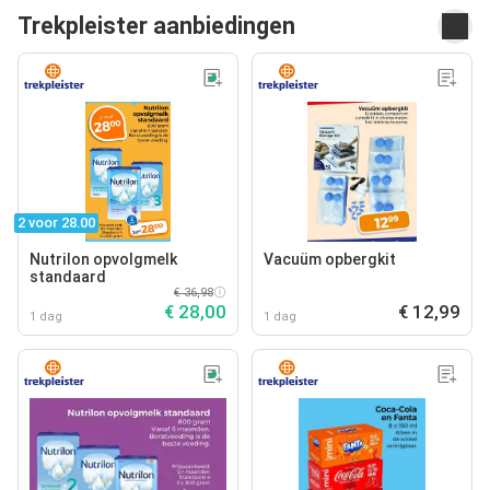
Trekpleister aanbiedingen
2 voor 28.00
Nutrilon opvolgmelk
Vacuüm opbergkit
standaard
€ 36,98
€ 28,00
€ 12,99
1 dag
1 dag