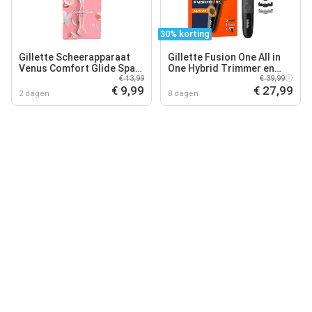
30% korting
Gillette Scheerapparaat
Gillette Fusion One All in
Venus Comfort Glide Spa
One Hybrid Trimmer en
Breeze
€ 13,99
Scheerapparaat
€ 39,99
€ 9,99
€ 27,99
2 dagen
8 dagen