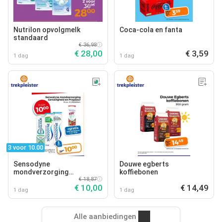
Nutrilon opvolgmelk
Coca-cola en fanta
standaard
€ 36,98
€ 28,00
€ 3,59
1 dag
1 dag
3 voor 10.00
Sensodyne
Douwe egberts
mondverzorging
koffiebonen
gevoeligheid en proglasur
€ 18,87
€ 10,00
€ 14,49
1 dag
1 dag
Alle aanbiedingen