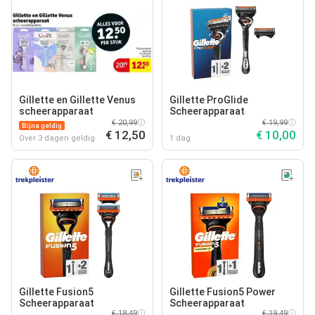
Gillette en Gillette Venus
Gillette ProGlide
scheerapparaat
Scheerapparaat
€ 20,99
€ 19,99
Bijna geldig
€ 12,50
€ 10,00
Over 3 dagen geldig
1 dag
Gillette Fusion5
Gillette Fusion5 Power
Scheerapparaat
Scheerapparaat
€ 18,49
€ 19,49