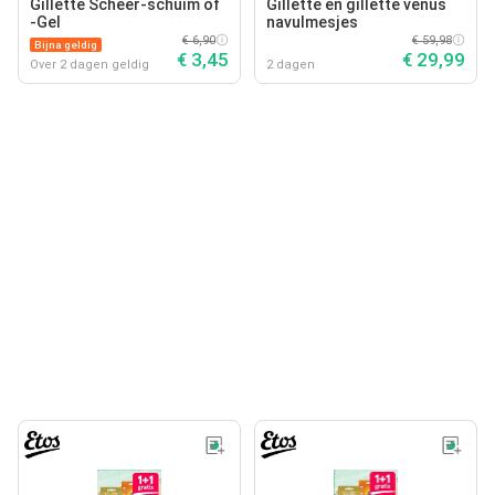
Gillette Scheer-schuim of
Gillette en gillette venus
-Gel
navulmesjes
€ 6,90
€ 59,98
Bijna geldig
€ 3,45
€ 29,99
Over 2 dagen geldig
2 dagen