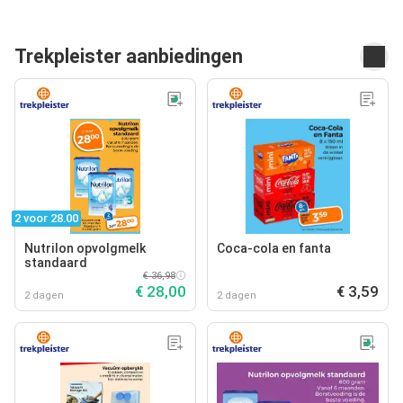
Trekpleister aanbiedingen
2 voor 28.00
Nutrilon opvolgmelk
Coca-cola en fanta
standaard
€ 36,98
€ 28,00
€ 3,59
2 dagen
2 dagen