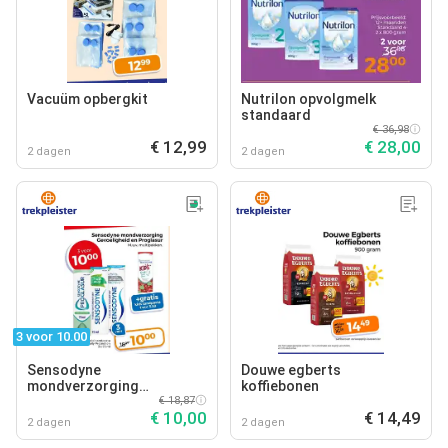
Vacuüm opbergkit
Nutrilon opvolgmelk
standaard
€ 36,98
€ 12,99
€ 28,00
2 dagen
2 dagen
3 voor 10.00
Sensodyne
Douwe egberts
mondverzorging
koffiebonen
gevoeligheid en proglasur
€ 18,87
€ 10,00
€ 14,49
2 dagen
2 dagen