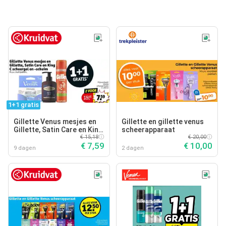
1+1 gratis
Gillette Venus mesjes en
Gillette en gillette venus
Gillette, Satin Care en King
scheerapparaat
C scheergel en schuim
€ 15,18
€ 20,00
€ 7,59
€ 10,00
9 dagen
2 dagen