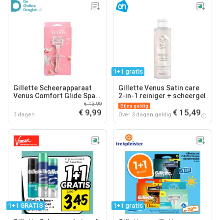
1+1 gratis
Gillette Scheerapparaat
Gillette Venus Satin care
Venus Comfort Glide Spa
2-in-1 reiniger + scheergel
Breeze
€ 13,99
Bijna geldig
€ 9,99
€ 15,49
3 dagen
Over 3 dagen geldig
1+1 GRATIS
1+1 gratis