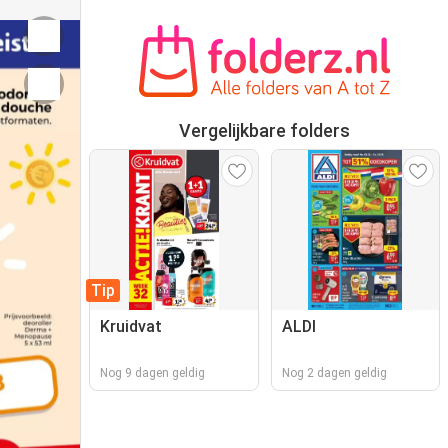
Vergelijkbare folders
Tip
Kruidvat
ALDI
Nog 9 dagen geldig
Nog 2 dagen geldig