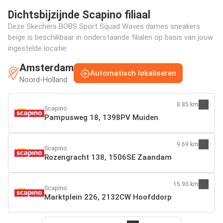
Dichtsbijzijnde Scapino filiaal
Deze Skechers BOBS Sport Squad Waves dames sneakers
beige is beschikbaar in onderstaande filialen op basis van jouw
ingestelde locatie:
Amsterdam
Automatisch lokaliseren
Noord-Holland
8.85 km
Scapino
Pampusweg 18, 1398PV Muiden
9.69 km
Scapino
Rozengracht 138, 1506SE Zaandam
15.90 km
Scapino
Marktplein 226, 2132CW Hoofddorp