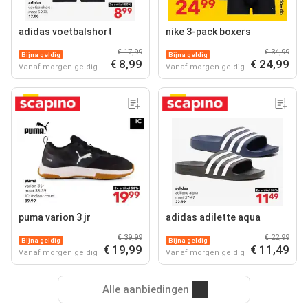
adidas voetbalshort
nike 3-pack boxers
€ 17,99
€ 34,99
Bijna geldig
Bijna geldig
€ 8,99
€ 24,99
Vanaf morgen geldig
Vanaf morgen geldig
puma varion 3 jr
adidas adilette aqua
€ 39,99
€ 22,99
Bijna geldig
Bijna geldig
€ 19,99
€ 11,49
Vanaf morgen geldig
Vanaf morgen geldig
Alle aanbiedingen