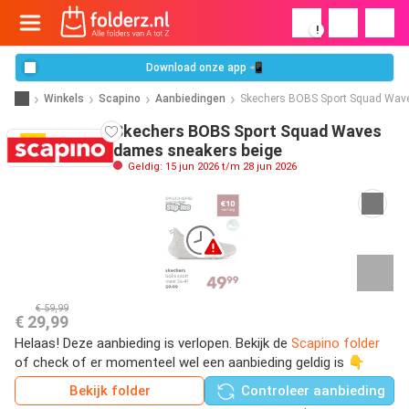
!
Download onze app 📲
Winkels
Scapino
Aanbiedingen
Skechers BOBS Sport Squad Wave
Skechers BOBS Sport Squad Waves
dames sneakers beige
Geldig: 15 jun 2026 t/m 28 jun 2026
€ 59,99
€ 29,99
Helaas! Deze aanbieding is verlopen. Bekijk de
Scapino folder
of check of er momenteel wel een aanbieding geldig is 👇
Bekijk folder
Controleer aanbieding