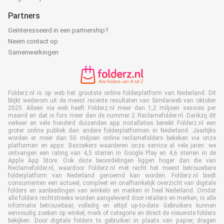
Partners
Geïnteresseerd in een partnership?
Neem contact op
Samenwerkingen
Folderz.nl is op web het grootste online folderplatform van Nederland. Dit
blijkt wederom uit de meest recente resultaten van Similarweb van oktober
2025. Alleen via web heeft Folderz.nl meer dan 1,2 miljoen sessies per
maand en dat is fors meer dan de nummer 2 Reclamefolder.nl. Dankzij dit
verkeer en vele honderd duizenden app installaties bereikt Folderz.nl een
groter online publiek dan andere folderplatformen in Nederland. Jaarlijks
worden er meer dan 50 miljoen online reclamefolders bekeken via onze
platformen en apps. Bezoekers waarderen onze service al vele jaren: we
ontvangen een rating van 4,5 sterren in Google Play en 4,6 sterren in de
Apple App Store. Ook deze beoordelingen liggen hoger dan die van
Reclamefolder.nl, waardoor Folderz.nl met recht het meest betrouwbare
folderplatform van Nederland genoemd kan worden. Folderz.nl biedt
consumenten een actueel, compleet en onafhankelijk overzicht van digitale
folders en aanbiedingen van winkels en merken in heel Nederland. Omdat
alle folders rechtstreeks worden aangeleverd door retailers en merken, is alle
informatie betrouwbaar, volledig en altijd up-to-date. Gebruikers kunnen
eenvoudig zoeken op winkel, merk of categorie en direct de nieuwste folders
bekijken. Door digitale folders te gebruiken in plaats van papier, dragen