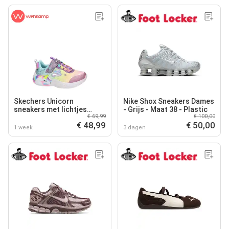
Skechers Unicorn
Nike Shox Sneakers Dames
sneakers met lichtjes
- Grijs - Maat 38 - Plastic
€ 69,99
€ 100,00
roze/multi
€ 48,99
€ 50,00
1 week
3 dagen