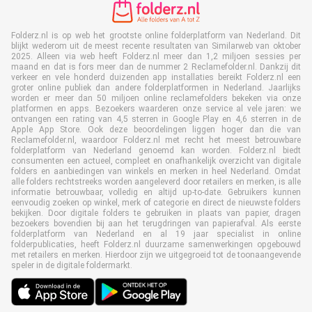
Folderz.nl is op web het grootste online folderplatform van Nederland. Dit
blijkt wederom uit de meest recente resultaten van Similarweb van oktober
2025. Alleen via web heeft Folderz.nl meer dan 1,2 miljoen sessies per
maand en dat is fors meer dan de nummer 2 Reclamefolder.nl. Dankzij dit
verkeer en vele honderd duizenden app installaties bereikt Folderz.nl een
groter online publiek dan andere folderplatformen in Nederland. Jaarlijks
worden er meer dan 50 miljoen online reclamefolders bekeken via onze
platformen en apps. Bezoekers waarderen onze service al vele jaren: we
ontvangen een rating van 4,5 sterren in Google Play en 4,6 sterren in de
Apple App Store. Ook deze beoordelingen liggen hoger dan die van
Reclamefolder.nl, waardoor Folderz.nl met recht het meest betrouwbare
folderplatform van Nederland genoemd kan worden. Folderz.nl biedt
consumenten een actueel, compleet en onafhankelijk overzicht van digitale
folders en aanbiedingen van winkels en merken in heel Nederland. Omdat
alle folders rechtstreeks worden aangeleverd door retailers en merken, is alle
informatie betrouwbaar, volledig en altijd up-to-date. Gebruikers kunnen
eenvoudig zoeken op winkel, merk of categorie en direct de nieuwste folders
bekijken. Door digitale folders te gebruiken in plaats van papier, dragen
bezoekers bovendien bij aan het terugdringen van papierafval. Als eerste
folderplatform van Nederland en al 19 jaar specialist in online
folderpublicaties, heeft Folderz.nl duurzame samenwerkingen opgebouwd
met retailers en merken. Hierdoor zijn we uitgegroeid tot de toonaangevende
speler in de digitale foldermarkt.