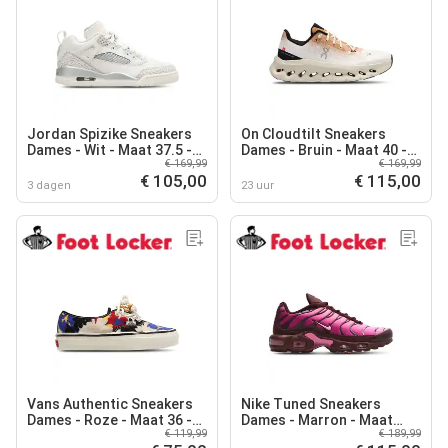
Jordan Spizike Sneakers
On Cloudtilt Sneakers
Dames - Wit - Maat 37.5 -
Dames - Bruin - Maat 40 -
€ 169,99
€ 169,99
Leer
Textil
€ 105,00
€ 115,00
3 dagen
23 uur
Vans Authentic Sneakers
Nike Tuned Sneakers
Dames - Roze - Maat 36 -
Dames - Marron - Maat
€ 119,99
€ 189,99
Canvas
37.5 - Nylon