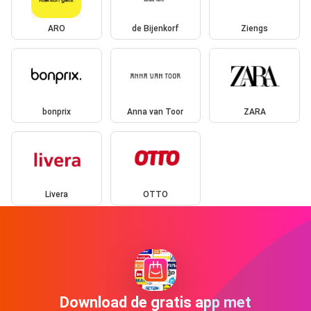
ARO
de Bijenkorf
Ziengs
bonprix
Anna van Toor
ZARA
Livera
OTTO
Download de gratis app met