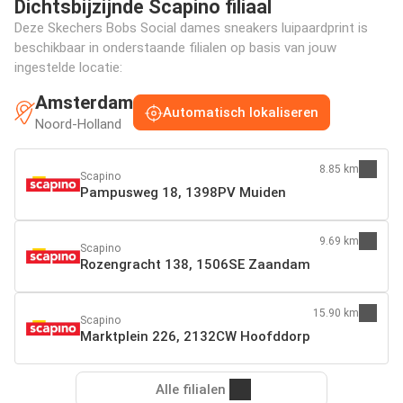
Dichtsbijzijnde Scapino filiaal
Deze Skechers Bobs Social dames sneakers luipaardprint is
beschikbaar in onderstaande filialen op basis van jouw
ingestelde locatie:
Amsterdam
Automatisch lokaliseren
Noord-Holland
8.85 km
Scapino
Pampusweg 18, 1398PV Muiden
9.69 km
Scapino
Rozengracht 138, 1506SE Zaandam
15.90 km
Scapino
Marktplein 226, 2132CW Hoofddorp
Alle filialen