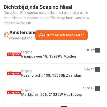
Dichtsbijzijnde Scapino filiaal
Deze Blue Box dames espadrilles met sleehak bruin is
beschikbaar in onderstaande filialen op basis van jouw
ingestelde locatie:
Amsterdam
Automatisch lokaliseren
Noord-Holland
8.85 km
Scapino
Pampusweg 18, 1398PV Muiden
9.69 km
Scapino
Rozengracht 138, 1506SE Zaandam
15.90 km
Scapino
Marktplein 226, 2132CW Hoofddorp