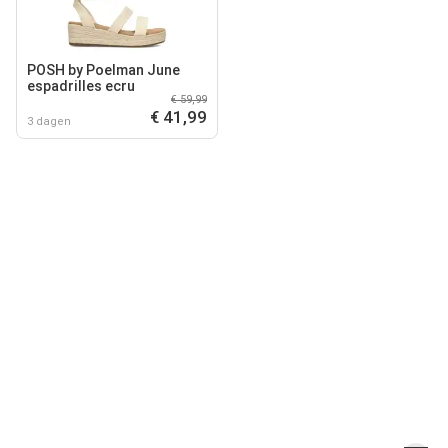
POSH by Poelman June
espadrilles ecru
€ 59,99
€ 41,99
3 dagen