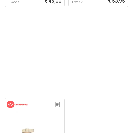
€ 45,00
€ 53,95
1 week
1 week