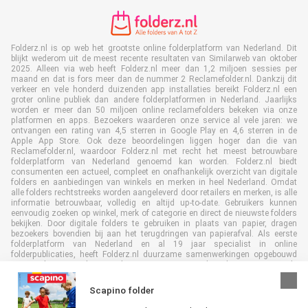
Folderz.nl is op web het grootste online folderplatform van Nederland. Dit
blijkt wederom uit de meest recente resultaten van Similarweb van oktober
2025. Alleen via web heeft Folderz.nl meer dan 1,2 miljoen sessies per
maand en dat is fors meer dan de nummer 2 Reclamefolder.nl. Dankzij dit
verkeer en vele honderd duizenden app installaties bereikt Folderz.nl een
groter online publiek dan andere folderplatformen in Nederland. Jaarlijks
worden er meer dan 50 miljoen online reclamefolders bekeken via onze
platformen en apps. Bezoekers waarderen onze service al vele jaren: we
ontvangen een rating van 4,5 sterren in Google Play en 4,6 sterren in de
Apple App Store. Ook deze beoordelingen liggen hoger dan die van
Reclamefolder.nl, waardoor Folderz.nl met recht het meest betrouwbare
folderplatform van Nederland genoemd kan worden. Folderz.nl biedt
consumenten een actueel, compleet en onafhankelijk overzicht van digitale
folders en aanbiedingen van winkels en merken in heel Nederland. Omdat
alle folders rechtstreeks worden aangeleverd door retailers en merken, is alle
informatie betrouwbaar, volledig en altijd up-to-date. Gebruikers kunnen
eenvoudig zoeken op winkel, merk of categorie en direct de nieuwste folders
bekijken. Door digitale folders te gebruiken in plaats van papier, dragen
bezoekers bovendien bij aan het terugdringen van papierafval. Als eerste
folderplatform van Nederland en al 19 jaar specialist in online
folderpublicaties, heeft Folderz.nl duurzame samenwerkingen opgebouwd
met retailers en merken. Hierdoor zijn we uitgegroeid tot de toonaangevende
speler in de digitale foldermarkt.
Scapino folder