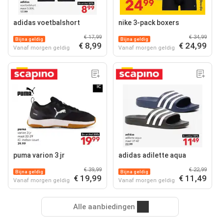
adidas voetbalshort
nike 3-pack boxers
€ 17,99
€ 34,99
Bijna geldig
Bijna geldig
€ 8,99
€ 24,99
Vanaf morgen geldig
Vanaf morgen geldig
puma varion 3 jr
adidas adilette aqua
€ 39,99
€ 22,99
Bijna geldig
Bijna geldig
€ 19,99
€ 11,49
Vanaf morgen geldig
Vanaf morgen geldig
Alle aanbiedingen