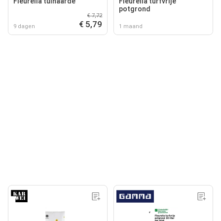
Fleurella tuinaarde
Fleurella turfvrije
potgrond
€ 7,72
€ 5,79
9 dagen
1 maand