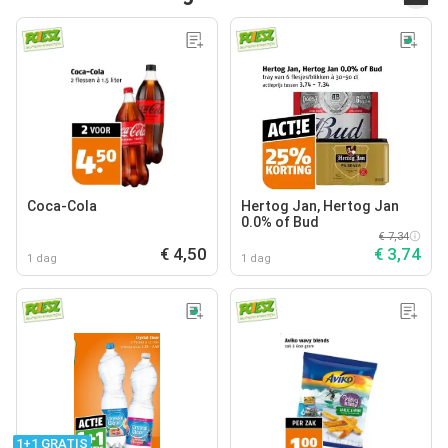
Coca-Cola
Hertog Jan, Hertog Jan
0.0% of Bud
€ 7,34
€ 4,50
€ 3,74
1 dag
1 dag
1+1 GRATIS