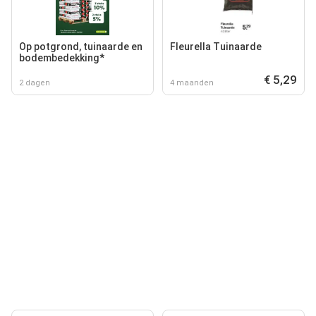
Op potgrond, tuinaarde en
Fleurella Tuinaarde
bodembedekking*
€ 5,29
2 dagen
4 maanden