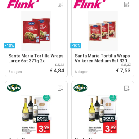
-10%
-10%
Santa Maria Tortilla Wraps
Santa Maria Tortilla Wraps
Large 6st 371g 2x
Volkoren Medium 8st 320g
€ 5,38
€ 8,37
3x
€ 4,84
€ 7,53
6 dagen
6 dagen