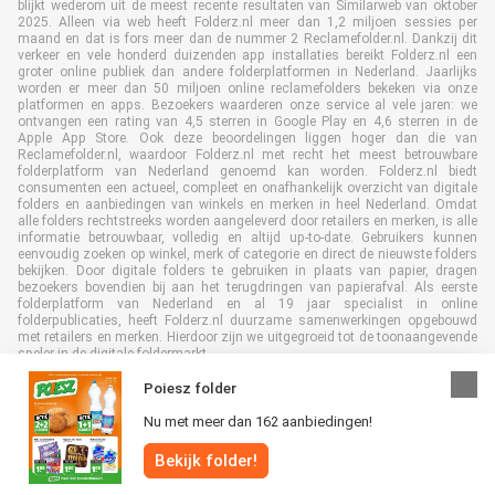
blijkt wederom uit de meest recente resultaten van Similarweb van oktober
2025. Alleen via web heeft Folderz.nl meer dan 1,2 miljoen sessies per
maand en dat is fors meer dan de nummer 2 Reclamefolder.nl. Dankzij dit
verkeer en vele honderd duizenden app installaties bereikt Folderz.nl een
groter online publiek dan andere folderplatformen in Nederland. Jaarlijks
worden er meer dan 50 miljoen online reclamefolders bekeken via onze
platformen en apps. Bezoekers waarderen onze service al vele jaren: we
ontvangen een rating van 4,5 sterren in Google Play en 4,6 sterren in de
Apple App Store. Ook deze beoordelingen liggen hoger dan die van
Reclamefolder.nl, waardoor Folderz.nl met recht het meest betrouwbare
folderplatform van Nederland genoemd kan worden. Folderz.nl biedt
consumenten een actueel, compleet en onafhankelijk overzicht van digitale
folders en aanbiedingen van winkels en merken in heel Nederland. Omdat
alle folders rechtstreeks worden aangeleverd door retailers en merken, is alle
informatie betrouwbaar, volledig en altijd up-to-date. Gebruikers kunnen
eenvoudig zoeken op winkel, merk of categorie en direct de nieuwste folders
bekijken. Door digitale folders te gebruiken in plaats van papier, dragen
bezoekers bovendien bij aan het terugdringen van papierafval. Als eerste
folderplatform van Nederland en al 19 jaar specialist in online
folderpublicaties, heeft Folderz.nl duurzame samenwerkingen opgebouwd
met retailers en merken. Hierdoor zijn we uitgegroeid tot de toonaangevende
speler in de digitale foldermarkt.
Poiesz folder
Nu met meer dan 162 aanbiedingen!
Bekijk folder!
Alle rechten voorbehouden © Folderz.nl 2026 |
Disclaimer
|
Algemene
voorwaarden
|
Privacybeleid
|
Cookiebeleid