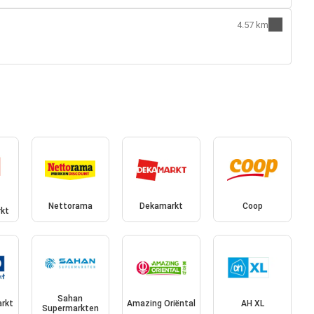
4.57 km
Nettorama
Dekamarkt
Coop
kt
Sahan
rkt
Amazing Oriëntal
AH XL
Supermarkten