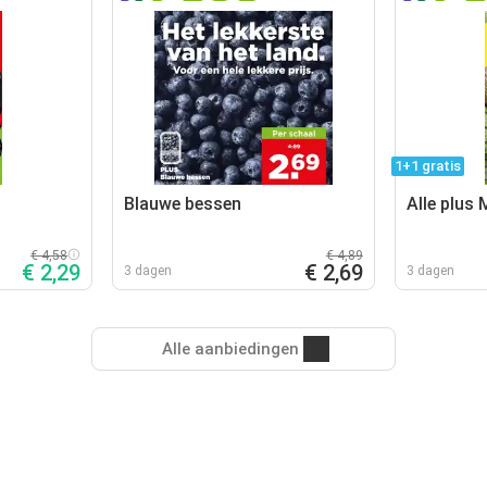
1+1 gratis
Blauwe bessen
Alle plus
€ 4,58
€ 4,89
€ 2,29
€ 2,69
3 dagen
3 dagen
Alle aanbiedingen