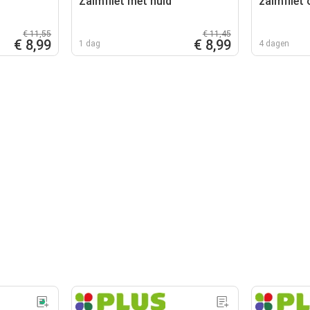
Zalmfilet met huid
zalmfilet 
€ 11,55
€ 11,45
€ 8,99
€ 8,99
1 dag
4 dagen