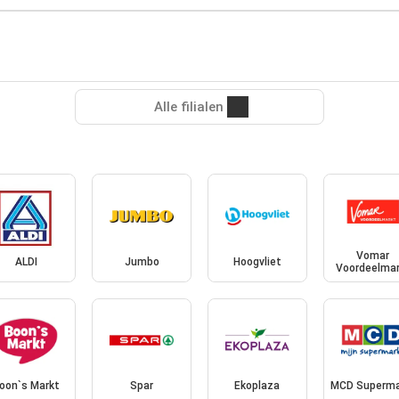
Alle filialen
Vomar
ALDI
Jumbo
Hoogvliet
Voordeelmar
oon`s Markt
Spar
Ekoplaza
MCD Superma