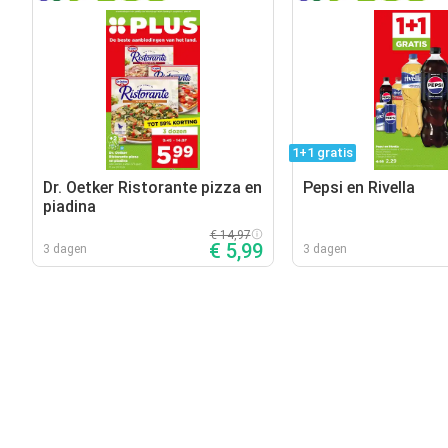
1+1 gratis
Dr. Oetker Ristorante pizza en
Pepsi en Rivella
piadina
€ 14,97
€ 5,99
3 dagen
3 dagen