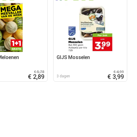
 Meloenen
GIJS Mosselen
€ 5,78
€ 4,99
€ 2,89
€ 3,99
3 dagen