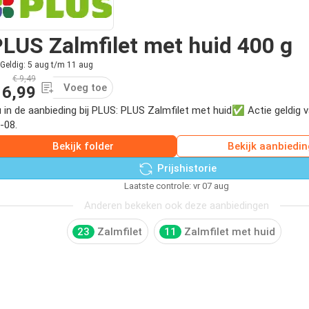
LUS Zalmfilet met huid 400 g
Geldig: 5 aug t/m 11 aug
€ 9,49
Voeg toe
 6,99
 in de aanbieding bij PLUS: PLUS Zalmfilet met huid✅ Actie geldig 
-08.
Bekijk folder
Bekijk aanbiedin
Prijshistorie
Laatste controle: vr 07 aug
Anderen bekeken ook deze aanbiedingen
23
Zalmfilet
11
Zalmfilet met huid