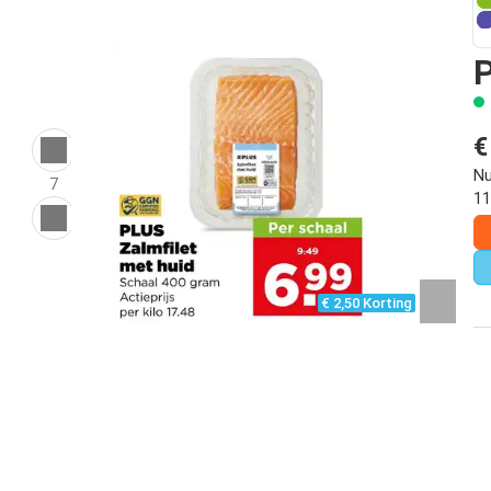
P
€
Nu
7
11
€ 2,50 Korting