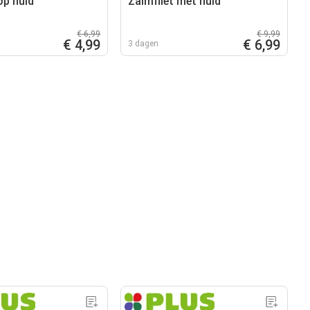
op huid
Zalmfilet met huid
€ 6,99
€ 9,99
€ 4,99
€ 6,99
3 dagen