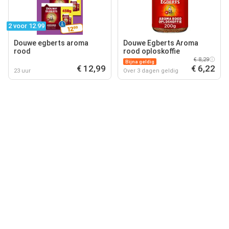
2 voor 12.99
Douwe egberts aroma
Douwe Egberts Aroma
rood
rood oploskoffie
€ 8,29
Bijna geldig
€ 12,99
€ 6,22
23 uur
Over 3 dagen geldig