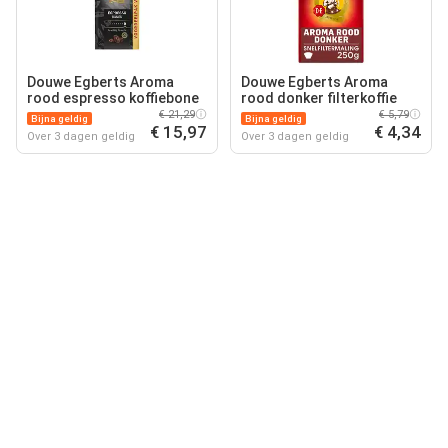
Douwe Egberts Aroma
Douwe Egberts Aroma
rood espresso koffiebone
rood donker filterkoffie
€ 21,29
€ 5,79
Bijna geldig
Bijna geldig
€ 15,97
€ 4,34
Over 3 dagen geldig
Over 3 dagen geldig