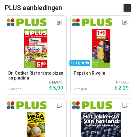
PLUS aanbiedingen
1+1 gratis
Dr. Oetker Ristorante pizza
Pepsi en Rivella
en piadina
€ 14,97
€ 4,58
€ 5,99
€ 2,29
2 dagen
2 dagen