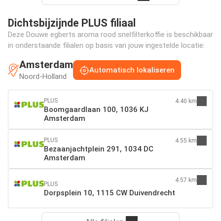
Dichtsbijzijnde PLUS filiaal
Deze Douwe egberts aroma rood snelfilterkoffie is beschikbaar
in onderstaande filialen op basis van jouw ingestelde locatie:
Amsterdam
Automatisch lokaliseren
Noord-Holland
PLUS
4.40 km
Boomgaardlaan 100, 1036 KJ
Amsterdam
PLUS
4.55 km
Bezaanjachtplein 291, 1034 DC
Amsterdam
4.57 km
PLUS
Dorpsplein 10, 1115 CW Duivendrecht