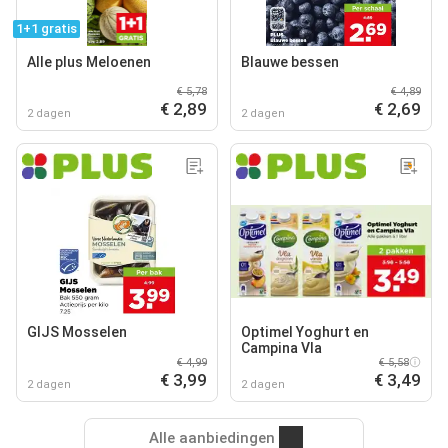
1+1 gratis
Alle plus Meloenen
Blauwe bessen
€ 5,78
€ 4,89
€ 2,89
€ 2,69
2 dagen
2 dagen
GIJS Mosselen
Optimel Yoghurt en
Campina Vla
€ 4,99
€ 5,58
€ 3,99
€ 3,49
2 dagen
2 dagen
Alle aanbiedingen