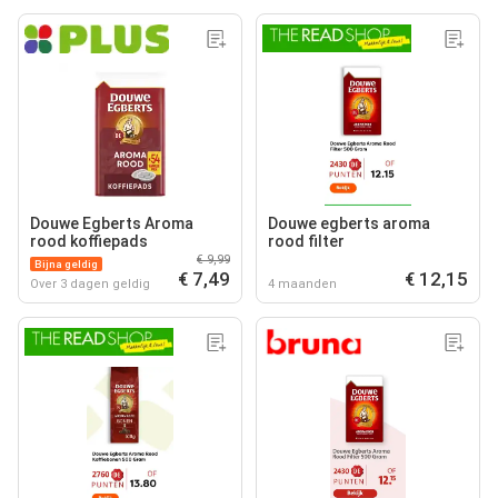
Douwe Egberts Aroma
Douwe egberts aroma
rood koffiepads
rood filter
€ 9,99
Bijna geldig
€ 7,49
€ 12,15
Over 3 dagen geldig
4 maanden