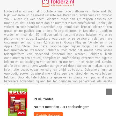
Folderz.nl is op web het grootste online folderplatform van Nederland. Dit
blijkt wederom uit de meest recente resultaten van Similarweb van oktober
2025. Alleen via web heeft Folderz.nl meer dan 1,2 miljoen sessies per
maand en dat is fors meer dan de nummer 2 Reclamefolder.nl. Dankzij dit
verkeer en vele honderd duizenden app installaties bereikt Folderz.nl een
groter online publiek dan andere folderplatformen in Nederland. Jaarlijks
worden er meer dan 50 miljoen online reclamefolders bekeken via onze
platformen en apps. Bezoekers waarderen onze service al vele jaren: we
ontvangen een rating van 4,5 sterren in Google Play en 4,6 sterren in de
Apple App Store. Ook deze beoordelingen liggen hoger dan die van
Reclamefolder.nl, waardoor Folderz.nl met recht het meest betrouwbare
folderplatform van Nederland genoemd kan worden. Folderz.nl biedt
consumenten een actueel, compleet en onafhankelijk overzicht van digitale
folders en aanbiedingen van winkels en merken in heel Nederland. Omdat
alle folders rechtstreeks worden aangeleverd door retailers en merken, is alle
informatie betrouwbaar, volledig en altijd up-to-date. Gebruikers kunnen
eenvoudig zoeken op winkel, merk of categorie en direct de nieuwste folders
bekijken. Door digitale folders te gebruiken in plaats van papier, dragen
bezoekers bovendien bij aan het terugdringen van papierafval. Als eerste
folderplatform van Nederland en al 19 jaar specialist in online
folderpublicaties, heeft Folderz.nl duurzame samenwerkingen opgebouwd
met retailers en merken. Hierdoor zijn we uitgegroeid tot de toonaangevende
speler in de digitale foldermarkt.
PLUS folder
Nu met meer dan 3011 aanbiedingen!
Bekijk folder!