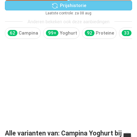
Prijshistorie
Laatste controle: za 08 aug
Anderen bekeken ook deze aanbiedingen
62
Campina
99+
Yoghurt
92
Proteine
33
M
Alle varianten van: Campina Yoghurt bij