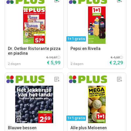
1+1 gratis
Dr. Oetker Ristorante pizza
Pepsi en Rivella
en piadina
€ 14,97
€ 4,58
€ 5,99
€ 2,29
2 dagen
2 dagen
1+1 gratis
Blauwe bessen
Alle plus Meloenen