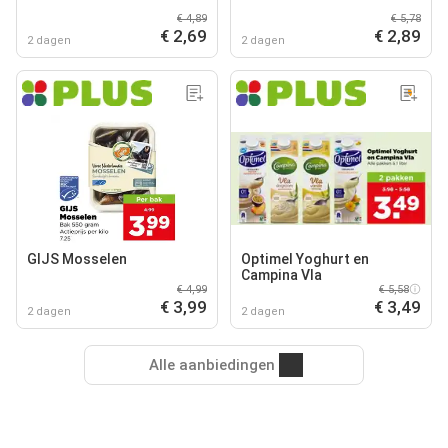
€ 4,89
€ 5,78
€ 2,69
€ 2,89
2 dagen
2 dagen
GIJS Mosselen
Optimel Yoghurt en
Campina Vla
€ 4,99
€ 5,58
€ 3,99
€ 3,49
2 dagen
2 dagen
Alle aanbiedingen