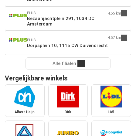
PLUS
4.55 km
Bezaanjachtplein 291, 1034 DC
Amsterdam
4.57 km
PLUS
Dorpsplein 10, 1115 CW Duivendrecht
Alle filialen
Vergelijkbare winkels
Albert Heijn
Dirk
Lidl