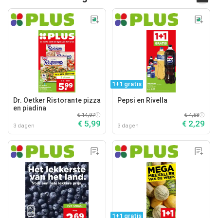
1+1 gratis
Dr. Oetker Ristorante pizza
Pepsi en Rivella
en piadina
€ 14,97
€ 4,58
€ 5,99
€ 2,29
3 dagen
3 dagen
1+1 gratis