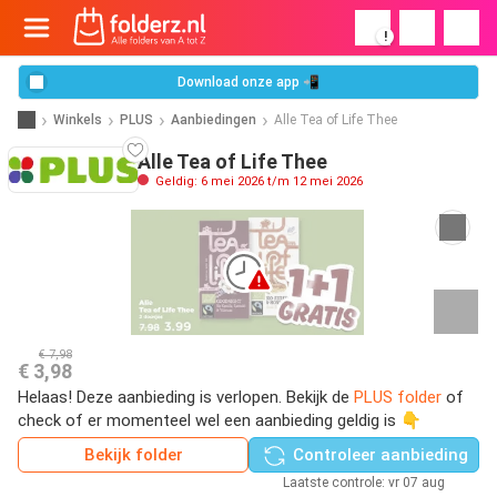
!
Download onze app 📲
Winkels
PLUS
Aanbiedingen
Alle Tea of Life Thee
Alle Tea of Life Thee
Geldig: 6 mei 2026 t/m 12 mei 2026
€ 7,98
€ 3,98
Helaas! Deze aanbieding is verlopen. Bekijk de
PLUS folder
of
check of er momenteel wel een aanbieding geldig is 👇
Bekijk folder
Controleer aanbieding
Laatste controle: vr 07 aug