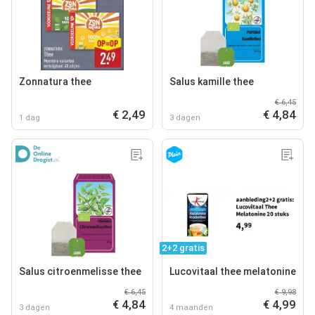
Zonnatura thee
Salus kamille thee
€ 6,45
€ 2,49
€ 4,84
1 dag
3 dagen
2+2 gratis
Salus citroenmelisse thee
Lucovitaal thee melatonine
€ 6,45
€ 9,98
€ 4,84
€ 4,99
3 dagen
4 maanden