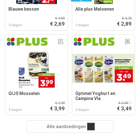
Blauwe bessen
Alle plus Meloenen
€ 4,89
€ 5,78
€ 2,69
€ 2,89
3 dagen
3 dagen
GIJS Mosselen
Optimel Yoghurt en
Campina Vla
€ 4,99
€ 5,58
€ 3,99
€ 3,49
3 dagen
3 dagen
Alle aanbiedingen