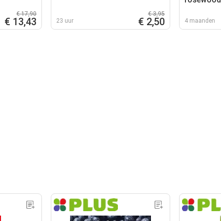
€ 17,90
€ 3,95
€ 13,43
€ 2,50
23 uur
4 maanden