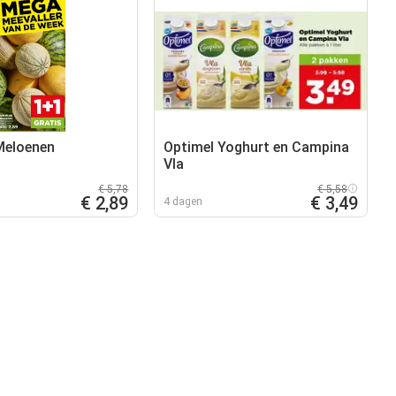
 Meloenen
Optimel Yoghurt en Campina
Vla
€ 5,78
€ 5,58
€ 2,89
€ 3,49
4 dagen