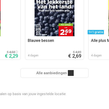
1+1 gratis
Blauwe bessen
Alle plus
€ 4,58
€ 4,89
€ 2,29
€ 2,69
4 dagen
4 dagen
Alle aanbiedingen
len op basis van jouw ingestelde locatie: