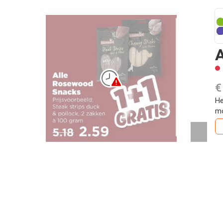
€
He
mo