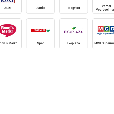
Vomar
ALDI
Jumbo
Hoogvliet
Voordeelmar
oon`s Markt
Spar
Ekoplaza
MCD Superma