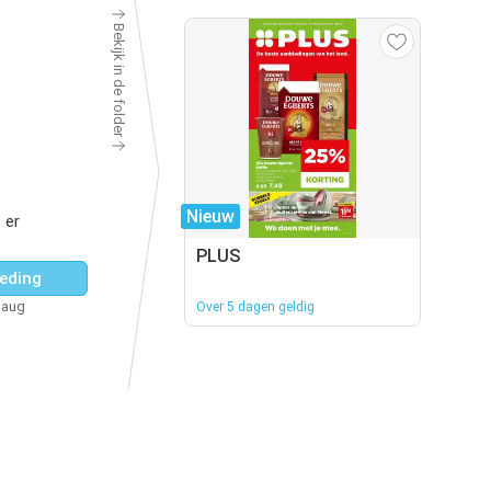
Bekijk in de folder
Nieuw
 er
PLUS
eding
 aug
Over 5 dagen geldig