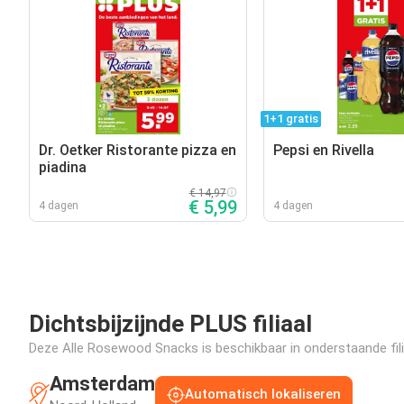
1+1 gratis
Dr. Oetker Ristorante pizza en
Pepsi en Rivella
piadina
€ 14,97
€ 5,99
4 dagen
4 dagen
Dichtsbijzijnde PLUS filiaal
Deze Alle Rosewood Snacks is beschikbaar in onderstaande filia
Amsterdam
Automatisch lokaliseren