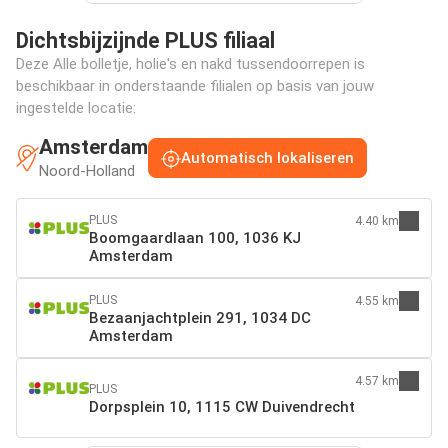
Dichtsbijzijnde PLUS filiaal
Deze Alle bolletje, holie's en nakd tussendoorrepen is
beschikbaar in onderstaande filialen op basis van jouw
ingestelde locatie:
Amsterdam
Automatisch lokaliseren
Noord-Holland
PLUS
4.40 km
Boomgaardlaan 100, 1036 KJ
Amsterdam
PLUS
4.55 km
Bezaanjachtplein 291, 1034 DC
Amsterdam
4.57 km
PLUS
Dorpsplein 10, 1115 CW Duivendrecht