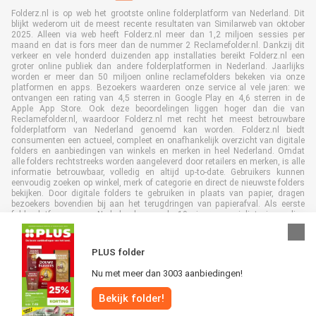
Folderz.nl is op web het grootste online folderplatform van Nederland. Dit
blijkt wederom uit de meest recente resultaten van Similarweb van oktober
2025. Alleen via web heeft Folderz.nl meer dan 1,2 miljoen sessies per
maand en dat is fors meer dan de nummer 2 Reclamefolder.nl. Dankzij dit
verkeer en vele honderd duizenden app installaties bereikt Folderz.nl een
groter online publiek dan andere folderplatformen in Nederland. Jaarlijks
worden er meer dan 50 miljoen online reclamefolders bekeken via onze
platformen en apps. Bezoekers waarderen onze service al vele jaren: we
ontvangen een rating van 4,5 sterren in Google Play en 4,6 sterren in de
Apple App Store. Ook deze beoordelingen liggen hoger dan die van
Reclamefolder.nl, waardoor Folderz.nl met recht het meest betrouwbare
folderplatform van Nederland genoemd kan worden. Folderz.nl biedt
consumenten een actueel, compleet en onafhankelijk overzicht van digitale
folders en aanbiedingen van winkels en merken in heel Nederland. Omdat
alle folders rechtstreeks worden aangeleverd door retailers en merken, is alle
informatie betrouwbaar, volledig en altijd up-to-date. Gebruikers kunnen
eenvoudig zoeken op winkel, merk of categorie en direct de nieuwste folders
bekijken. Door digitale folders te gebruiken in plaats van papier, dragen
bezoekers bovendien bij aan het terugdringen van papierafval. Als eerste
folderplatform van Nederland en al 19 jaar specialist in online
folderpublicaties, heeft Folderz.nl duurzame samenwerkingen opgebouwd
met retailers en merken. Hierdoor zijn we uitgegroeid tot de toonaangevende
speler in de digitale foldermarkt.
PLUS folder
Nu met meer dan 3003 aanbiedingen!
Bekijk folder!