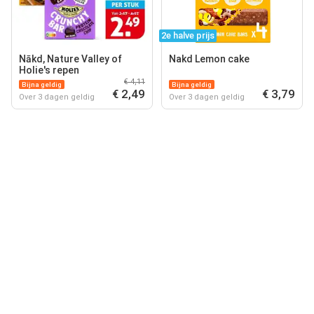
2e halve prijs
Nākd, Nature Valley of
Nakd Lemon cake
Holie's repen
€ 4,11
Bijna geldig
Bijna geldig
€ 2,49
€ 3,79
Over 3 dagen geldig
Over 3 dagen geldig