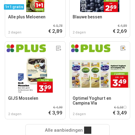
1+1 gratis
Alle plus Meloenen
Blauwe bessen
€ 5,78
€ 4,89
€ 2,89
€ 2,69
2 dagen
2 dagen
GIJS Mosselen
Optimel Yoghurt en
Campina Vla
€ 4,99
€ 5,58
€ 3,99
€ 3,49
2 dagen
2 dagen
Alle aanbiedingen