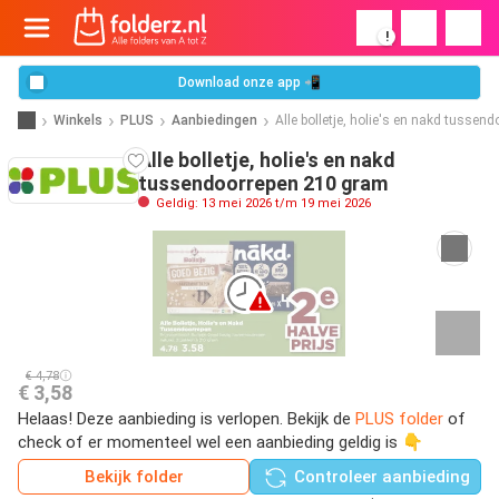
!
Download onze app 📲
Winkels
PLUS
Aanbiedingen
Alle bolletje, holie's en nakd tussen
Alle bolletje, holie's en nakd
tussendoorrepen 210 gram
Geldig: 13 mei 2026 t/m 19 mei 2026
€ 4,78
€ 3,58
Helaas! Deze aanbieding is verlopen. Bekijk de
PLUS folder
of
check of er momenteel wel een aanbieding geldig is 👇
Bekijk folder
Controleer aanbieding