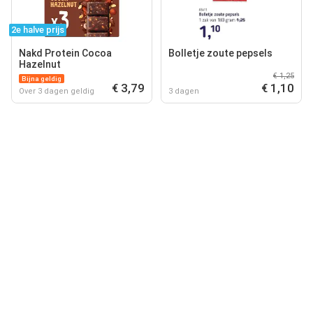
2e halve prijs
Nakd Protein Cocoa
Bolletje zoute pepsels
Hazelnut
€ 1,25
Bijna geldig
€ 3,79
€ 1,10
Over 3 dagen geldig
3 dagen