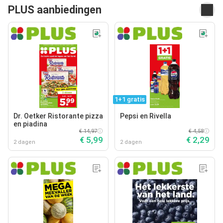
PLUS aanbiedingen
1+1 gratis
Dr. Oetker Ristorante pizza
Pepsi en Rivella
en piadina
€ 14,97
€ 4,58
€ 5,99
€ 2,29
2 dagen
2 dagen