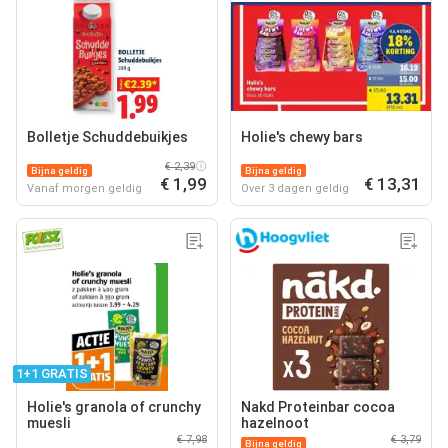
Bolletje Schuddebuikjes
Holie's chewy bars
€ 2,39
Bijna geldig
Bijna geldig
€ 1,99
€ 13,31
Vanaf morgen geldig
Over 3 dagen geldig
1+1 GRATIS
Holie's granola of crunchy
Nakd Proteinbar cocoa
muesli
hazelnoot
€ 7,98
€ 3,79
Bijna geldig