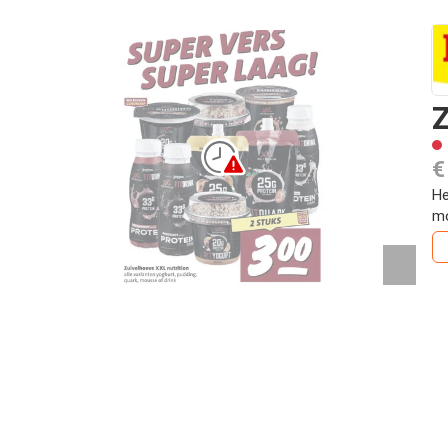
Z
€
He
mo