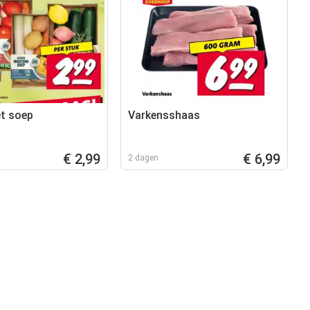
t soep
Varkensshaas
€ 2,99
€ 6,99
2 dagen