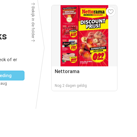
Bekijk in de folder
ks
ck of er
Nettorama
eding
 aug
Nog 2 dagen geldig