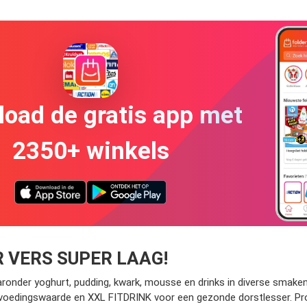
oad de gratis app met
2350+ winkels
ER VERS SUPER LAAG!
aronder yoghurt, pudding, kwark, mousse en drinks in diverse smake
 voedingswaarde en XXL FITDRINK voor een gezonde dorstlesser. P