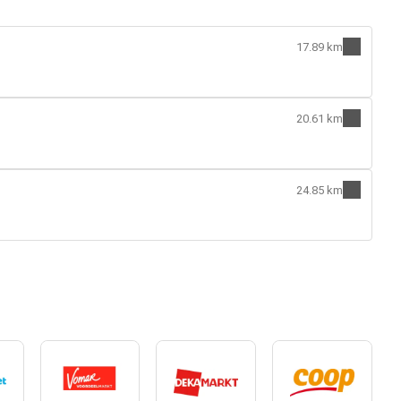
17.89 km
20.61 km
24.85 km