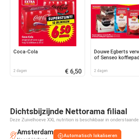
Coca-Cola
Douwe Egberts verw
of Senseo koffiepa
cappuccino
€ 6,50
2 dagen
2 dagen
Dichtsbijzijnde Nettorama filiaal
Deze Zuivelhoeve XXL nutrition is beschikbaar in onderstaande f
Amsterdam
Automatisch lokaliseren