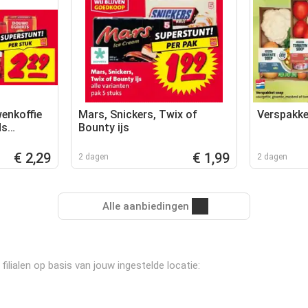
enkoffie
Mars, Snickers, Twix of
Verspakke
ds
Bounty ijs
€ 2,29
€ 1,99
2 dagen
2 dagen
Alle aanbiedingen
ilialen op basis van jouw ingestelde locatie: