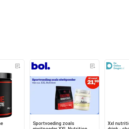
ne
Sportvoeding zoals
Xxl nutrit
eiwitpoeder XXL Nutrition
drink - c