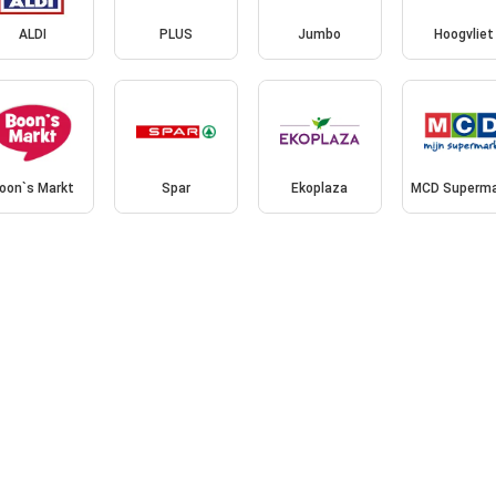
ALDI
PLUS
Jumbo
Hoogvliet
oon`s Markt
Spar
Ekoplaza
MCD Superma