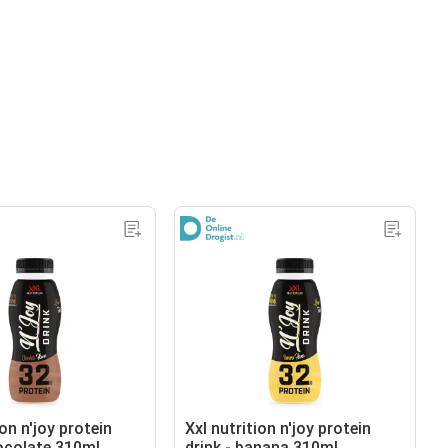
ion n'joy protein
Xxl nutrition n'joy protein
hocolate 310ml
drink - banana 310ml