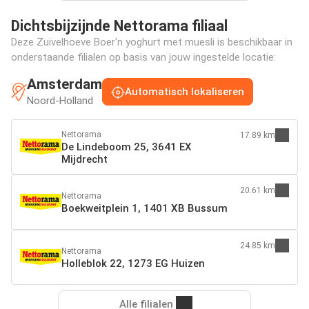
Dichtsbijzijnde Nettorama filiaal
Deze Zuivelhoeve Boer'n yoghurt met muesli is beschikbaar in
onderstaande filialen op basis van jouw ingestelde locatie:
Amsterdam
Automatisch lokaliseren
Noord-Holland
Nettorama
17.89 km
De Lindeboom 25, 3641 EX
Mijdrecht
20.61 km
Nettorama
Boekweitplein 1, 1401 XB Bussum
24.85 km
Nettorama
Holleblok 22, 1273 EG Huizen
Alle filialen