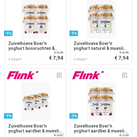
-5%
-5%
Zuivelhoeve Boer'n
Zuivelhoeve Boer'n
yoghurt bosvruchten &
yoghurt naturel & muesli
€ 8,36
€ 8,36
muesli 170g 4x
170g 4x
€ 7,94
€ 7,94
2 dagen
2 dagen
-5%
-5%
Zuivelhoeve Boer'n
Zuivelhoeve Boer'n
yoghurt aardbei & muesli
yoghurt aardbei & muesli
€ 5,67
€ 7,56
170g 3x
170g 4x