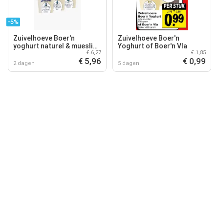
-5%
Zuivelhoeve Boer'n
Zuivelhoeve Boer'n
yoghurt naturel & muesli
Yoghurt of Boer'n Vla
€ 6,27
€ 1,85
170g 3x
€ 5,96
€ 0,99
2 dagen
5 dagen