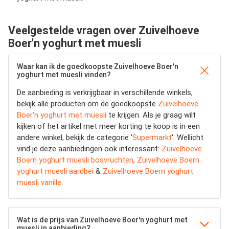
Veelgestelde vragen over Zuivelhoeve
Boer'n yoghurt met muesli
Waar kan ik de goedkoopste Zuivelhoeve Boer'n
yoghurt met muesli vinden?
De aanbieding is verkrijgbaar in verschillende winkels,
bekijk alle producten om de goedkoopste
Zuivelhoeve
Boer'n yoghurt met muesli
te krijgen. Als je graag wilt
kijken of het artikel met meer korting te koop is in een
andere winkel, bekijk de categorie '
Supermarkt
'. Wellicht
vind je deze aanbiedingen ook interessant:
Zuivelhoeve
Boern yoghurt muesli bosvruchten
,
Zuivelhoeve Boern
yoghurt muesli aardbei
&
Zuivelhoeve Boern yoghurt
muesli vanille
.
Wat is de prijs van Zuivelhoeve Boer'n yoghurt met
muesli in aanbieding?