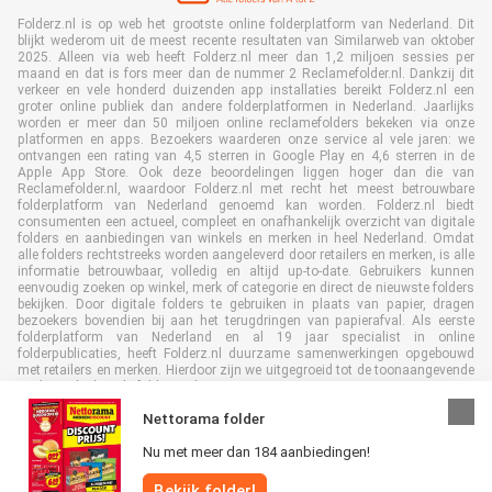
Folderz.nl is op web het grootste online folderplatform van Nederland. Dit
blijkt wederom uit de meest recente resultaten van Similarweb van oktober
2025. Alleen via web heeft Folderz.nl meer dan 1,2 miljoen sessies per
maand en dat is fors meer dan de nummer 2 Reclamefolder.nl. Dankzij dit
verkeer en vele honderd duizenden app installaties bereikt Folderz.nl een
groter online publiek dan andere folderplatformen in Nederland. Jaarlijks
worden er meer dan 50 miljoen online reclamefolders bekeken via onze
platformen en apps. Bezoekers waarderen onze service al vele jaren: we
ontvangen een rating van 4,5 sterren in Google Play en 4,6 sterren in de
Apple App Store. Ook deze beoordelingen liggen hoger dan die van
Reclamefolder.nl, waardoor Folderz.nl met recht het meest betrouwbare
folderplatform van Nederland genoemd kan worden. Folderz.nl biedt
consumenten een actueel, compleet en onafhankelijk overzicht van digitale
folders en aanbiedingen van winkels en merken in heel Nederland. Omdat
alle folders rechtstreeks worden aangeleverd door retailers en merken, is alle
informatie betrouwbaar, volledig en altijd up-to-date. Gebruikers kunnen
eenvoudig zoeken op winkel, merk of categorie en direct de nieuwste folders
bekijken. Door digitale folders te gebruiken in plaats van papier, dragen
bezoekers bovendien bij aan het terugdringen van papierafval. Als eerste
folderplatform van Nederland en al 19 jaar specialist in online
folderpublicaties, heeft Folderz.nl duurzame samenwerkingen opgebouwd
met retailers en merken. Hierdoor zijn we uitgegroeid tot de toonaangevende
speler in de digitale foldermarkt.
Nettorama folder
Nu met meer dan 184 aanbiedingen!
Bekijk folder!