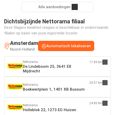
Alle aanbiedingen
Dichtsbijzijnde Nettorama filiaal
Deze Slagers kwaliteit reepjes is beschikbaar in onderstaande
filialen op basis van jouw ingestelde locatie:
Amsterdam
Automatisch lokaliseren
Noord-Holland
Nettorama
17.89 km
De Lindeboom 25, 3641 EX
Mijdrecht
20.61 km
Nettorama
Boekweitplein 1, 1401 XB Bussum
24.85 km
Nettorama
Holleblok 22, 1273 EG Huizen