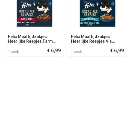
Felix Maaltijdzakjes
Felix Maaltijdzakjes
Heerlijke Reepjes Farm
Heerlijke Reepjes Vis
Selectie Box - Kattenvoer -
Selectie Box - Kattenvoer -
€ 6,99
€ 6,99
Rund Kip Eend 12x85 g
Zalm Tonijn Kabeljauw
1 week
1 week
12x85 g