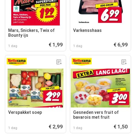
Mars, Snickers, Twix of
Varkensshaas
Bounty ijs
€ 1,99
€ 6,99
1 dag
1 dag
Verspakket soep
Gesneden vers fruit of
bavarois met fruit
€ 2,99
€ 1,50
1 dag
1 dag