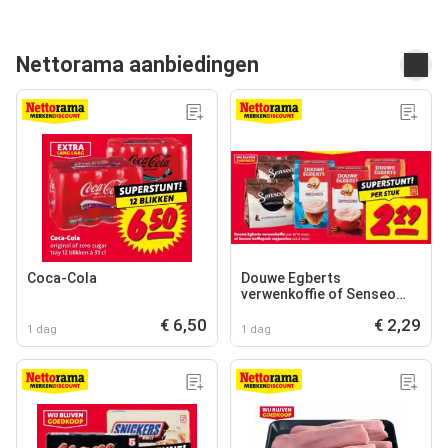
Nettorama aanbiedingen
Coca-Cola
Douwe Egberts
verwenkoffie of Senseo
koffiepads cappuccino
€ 6,50
€ 2,29
1 dag
1 dag