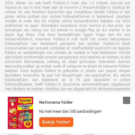
2025. Alleen via web heeft Folderz.nl meer dan 1,2 miljoen sessies per
maand en dat is fors meer dan de nummer 2 Reclamefolder.nl. Dankzij dit
verkeer en vele honderd duizenden app installaties bereikt Folderz.nl een
groter online publiek dan andere folderplatformen in Nederland. Jaarlijks
worden er meer dan 50 miljoen online reclamefolders bekeken via onze
platformen en apps. Bezoekers waarderen onze service al vele jaren: we
ontvangen een rating van 4,5 sterren in Google Play en 4,6 sterren in de
Apple App Store. Ook deze beoordelingen liggen hoger dan die van
Reclamefolder.nl, waardoor Folderz.nl met recht het meest betrouwbare
folderplatform van Nederland genoemd kan worden. Folderz.nl biedt
consumenten een actueel, compleet en onafhankelijk overzicht van digitale
folders en aanbiedingen van winkels en merken in heel Nederland. Omdat
alle folders rechtstreeks worden aangeleverd door retailers en merken, is alle
informatie betrouwbaar, volledig en altijd up-to-date. Gebruikers kunnen
eenvoudig zoeken op winkel, merk of categorie en direct de nieuwste folders
bekijken. Door digitale folders te gebruiken in plaats van papier, dragen
bezoekers bovendien bij aan het terugdringen van papierafval. Als eerste
folderplatform van Nederland en al 19 jaar specialist in online
folderpublicaties, heeft Folderz.nl duurzame samenwerkingen opgebouwd
met retailers en merken. Hierdoor zijn we uitgegroeid tot de toonaangevende
speler in de digitale foldermarkt.
Nettorama folder
Nu met meer dan 350 aanbiedingen!
Bekijk folder!
Alle rechten voorbehouden © Folderz.nl 2026 |
Disclaimer
|
Algemene
voorwaarden
|
Privacybeleid
|
Cookiebeleid