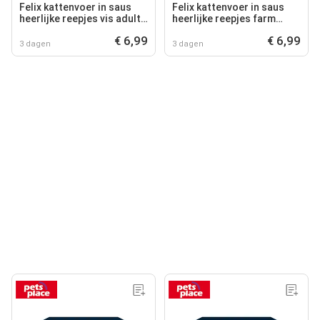
Felix kattenvoer in saus
Felix kattenvoer in saus
heerlijke reepjes vis adult
heerlijke reepjes farm
80 g 12 stuks
selectie adult 80 g 12
€ 6,99
€ 6,99
stuks
3 dagen
3 dagen