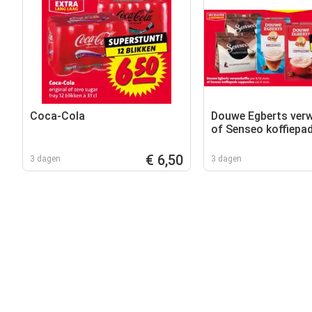
Coca-Cola
Douwe Egberts verw
of Senseo koffiepa
cappuccino
€ 6,50
3 dagen
3 dagen