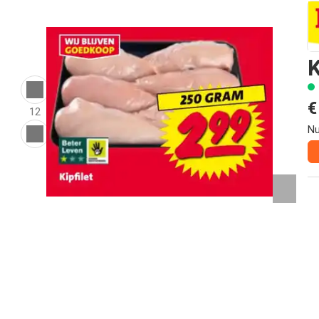
K
€
12
Nu