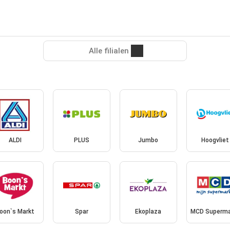
Alle filialen
ALDI
PLUS
Jumbo
Hoogvliet
oon`s Markt
Spar
Ekoplaza
MCD Superma