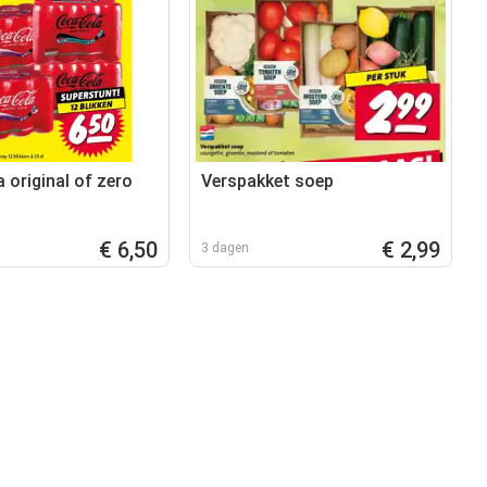
 original of zero
Verspakket soep
€ 6,50
€ 2,99
3 dagen