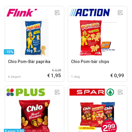
-15%
Chio Pom-Bär paprika
Chio Pom-bär chips
€ 2,29
€ 1,95
€ 0,99
6 dagen
1 dag
5 voor 2.50