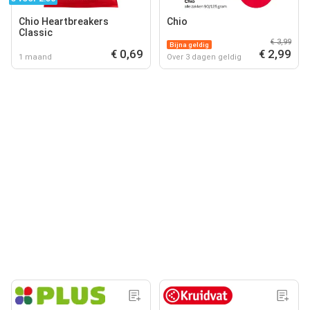
Chio Heartbreakers
Chio
Classic
€ 3,99
Bijna geldig
€ 0,69
€ 2,99
1 maand
Over 3 dagen geldig