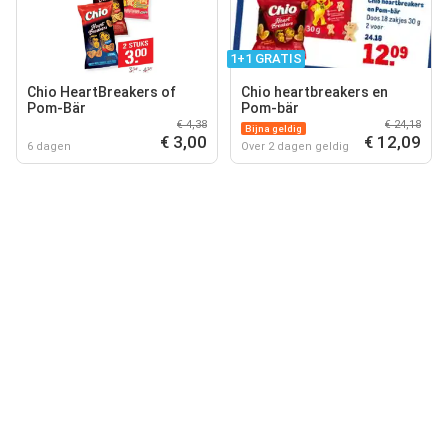
1+1 GRATIS
Chio HeartBreakers of
Chio heartbreakers en
Pom-Bär
Pom-bär
€ 4,38
€ 24,18
Bijna geldig
€ 3,00
€ 12,09
6 dagen
Over 2 dagen geldig