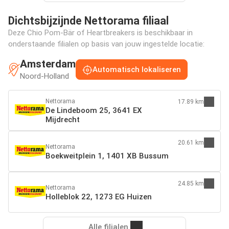
Dichtsbijzijnde Nettorama filiaal
Deze Chio Pom-Bär of Heartbreakers is beschikbaar in
onderstaande filialen op basis van jouw ingestelde locatie:
Amsterdam
Automatisch lokaliseren
Noord-Holland
Nettorama
17.89 km
De Lindeboom 25, 3641 EX
Mijdrecht
20.61 km
Nettorama
Boekweitplein 1, 1401 XB Bussum
24.85 km
Nettorama
Holleblok 22, 1273 EG Huizen
Alle filialen