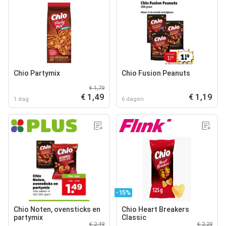
Chio Partymix
Chio Fusion Peanuts
€ 1,79
€ 1,49
€ 1,19
1 dag
6 dagen
-15%
Chio Noten, ovensticks en
Chio Heart Breakers
partymix
Classic
€ 2,49
€ 2,29