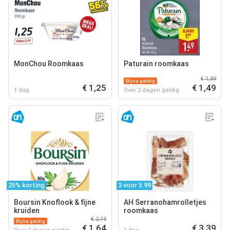
MonChou Roomkaas
Paturain roomkaas
€ 1,99
Bijna geldig
€ 1,25
€ 1,49
1 dag
Over 2 dagen geldig
25% korting
3 voor 5.99
Boursin Knoflook & fijne
AH Serranohamrolletjes
kruiden
roomkaas
€ 2,19
Bijna geldig
€ 1,64
€ 3,39