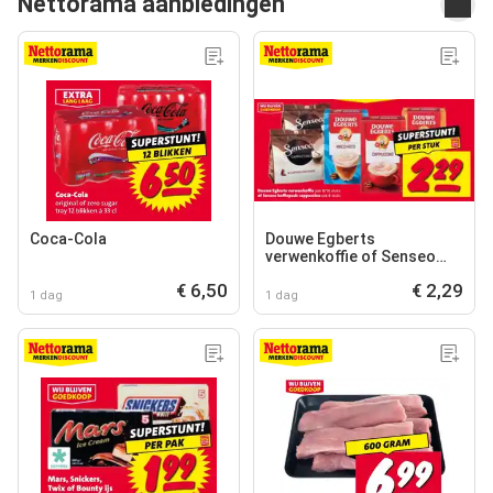
Nettorama aanbiedingen
Coca-Cola
Douwe Egberts
verwenkoffie of Senseo
koffiepads cappuccino
€ 6,50
€ 2,29
1 dag
1 dag