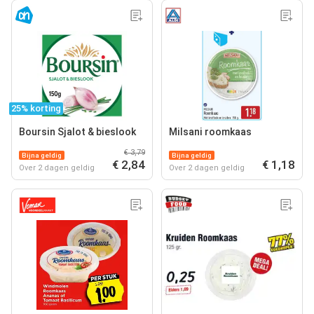
25% korting
Boursin Sjalot & bieslook
Milsani roomkaas
€ 3,79
Bijna geldig
Bijna geldig
€ 2,84
€ 1,18
Over 2 dagen geldig
Over 2 dagen geldig