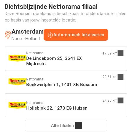
Dichtsbijzijnde Nettorama filiaal
Deze Boursin roomkaas is beschikbaar in onderstaande filialen
op basis van jouw ingestelde locatie:
Amsterdam
Automatisch lokaliseren
Noord-Holland
Nettorama
17.89 km
De Lindeboom 25, 3641 EX
Mijdrecht
20.61 km
Nettorama
Boekweitplein 1, 1401 XB Bussum
24.85 km
Nettorama
Holleblok 22, 1273 EG Huizen
Alle filialen