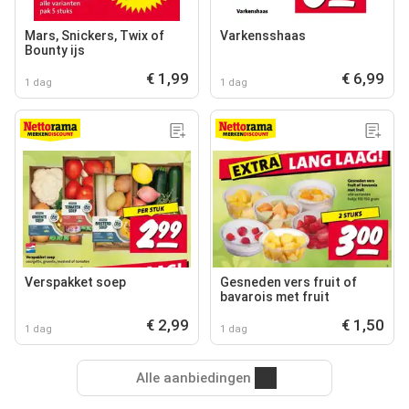
Mars, Snickers, Twix of
Varkensshaas
Bounty ijs
€ 1,99
€ 6,99
1 dag
1 dag
Verspakket soep
Gesneden vers fruit of
bavarois met fruit
€ 2,99
€ 1,50
1 dag
1 dag
Alle aanbiedingen