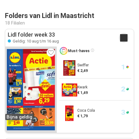
Folders van Lidl in Maastricht
18 Filialen
Lidl folder week 33
Geldig: 10 aug t/m 16 aug
Must-haves
Swiffer
€ 2,49
Kwark
€ 1,49
Coca Cola
€ 1,79
Bijna geldig