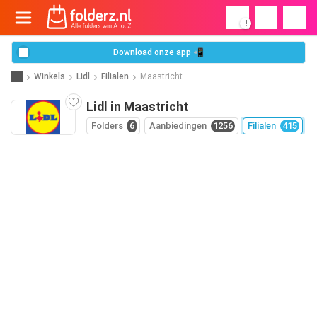
!
Download onze app 📲
Winkels
Lidl
Filialen
Maastricht
Lidl in Maastricht
Folders
6
Aanbiedingen
1256
Filialen
415