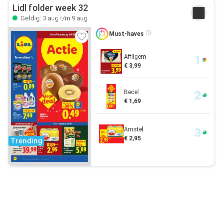
Lidl folder week 32
Geldig: 3 aug t/m 9 aug
Must-haves
Affligem
€ 3,99
Becel
€ 1,69
Amstel
€ 2,95
Trending