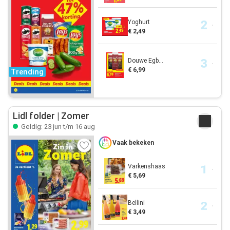
Yoghurt
€ 2,49
Douwe Egb...
€ 6,99
Trending
Lidl folder | Zomer
Geldig: 23 jun t/m 16 aug
Vaak bekeken
Varkenshaas
€ 5,69
Bellini
€ 3,49