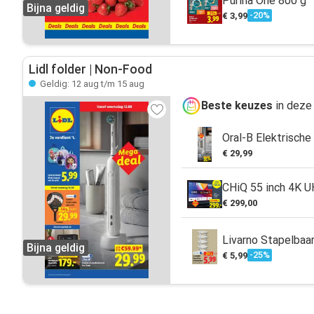
Purina One 800 g
Bijna geldig
-20%
€ 3,99
Lidl folder | Non-Food
Geldig: 12 aug t/m 15 aug
Beste keuzes
in deze
Oral-B Elektrische
€ 29,99
CHiQ 55 inch 4K 
€ 299,00
Livarno Stapelbaa
Bijna geldig
-25%
€ 5,99