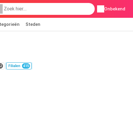
Onbekend
tegorieën
Steden
2
Filialen
415