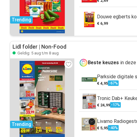
€ 2,49
Douwe egberts ko
Trending
€ 6,99
Lidl folder | Non-Food
Geldig: 5 aug t/m 8 aug
Beste keuzes
in deze
Parkside digitale 
-67%
€ 4,95
Tronic Dab+ Keuke
-17%
€ 24,99
Livarno Radiogest
Trending
-40%
€ 5,95