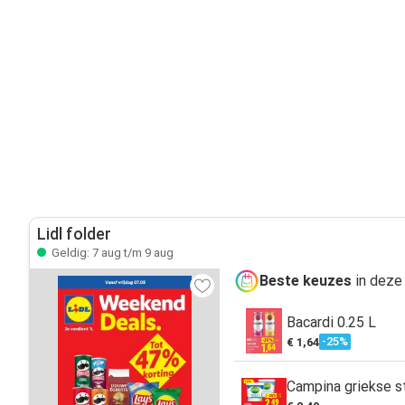
Lidl folder
Geldig: 7 aug t/m 9 aug
Beste keuzes
in deze
Bacardi 0.25 L
-25%
€ 1,64
Campina griekse st