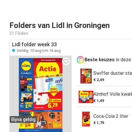
Folders van Lidl in Groningen
21 Filialen
Lidl folder week 33
Geldig: 10 aug t/m 16 aug
Beste keuzes
in deze
Swiffer duster sta
€ 2,49
Almhof Volle kwar
€ 1,49
Coca-Cola 2 liter
Bijna geldig
€ 1,79