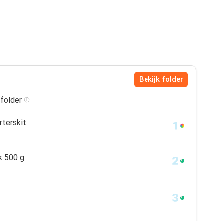
Bekijk folder
 folder
rterskit
k 500 g