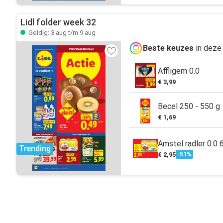
Lidl folder week 32
Geldig: 3 aug t/m 9 aug
Beste keuzes
in deze
Affligem 0.0
€ 3,99
Becel 250 - 550 g
€ 1,69
Amstel radler 0.0 6
Trending
-51%
€ 2,95