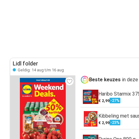
Lidl folder
Geldig: 14 aug t/m 16 aug
Beste keuzes
in deze
Haribo Starmix 37
-27%
€ 2,99
Kibbeling met sau
-23%
€ 2,99