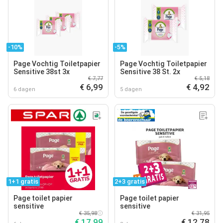
-10%
-5%
Page Vochtig Toiletpapier
Page Vochtig Toiletpapier
Sensitive 38st 3x
Sensitive 38 St. 2x
€ 7,77
€ 5,18
€ 6,99
€ 4,92
6 dagen
5 dagen
1+1 gratis
2+3 gratis
Page toilet papier
Page toilet papier
sensitive
sensitive
€ 35,98
€ 31,95
€ 17,99
€ 12,78