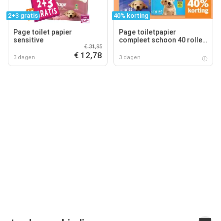
2+3 gratis
40% korting
Page toilet papier
Page toiletpapier
sensitive
compleet schoon 40 rollen
€ 31,95
of kussenzacht 32 rollen
€ 12,78
3 dagen
3 dagen