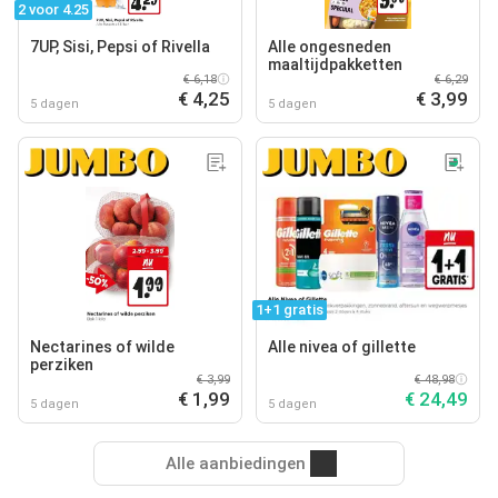
2 voor 4.25
7UP, Sisi, Pepsi of Rivella
Alle ongesneden
maaltijdpakketten
€ 6,18
€ 6,29
€ 4,25
€ 3,99
5 dagen
5 dagen
1+1 gratis
Nectarines of wilde
Alle nivea of gillette
perziken
€ 3,99
€ 48,98
€ 1,99
€ 24,49
5 dagen
5 dagen
Alle aanbiedingen