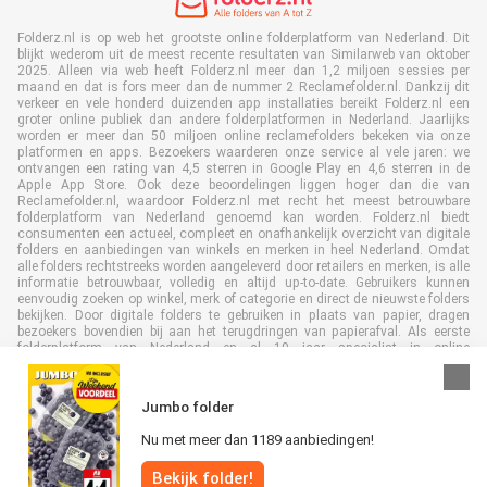
Folderz.nl is op web het grootste online folderplatform van Nederland. Dit
blijkt wederom uit de meest recente resultaten van Similarweb van oktober
2025. Alleen via web heeft Folderz.nl meer dan 1,2 miljoen sessies per
maand en dat is fors meer dan de nummer 2 Reclamefolder.nl. Dankzij dit
verkeer en vele honderd duizenden app installaties bereikt Folderz.nl een
groter online publiek dan andere folderplatformen in Nederland. Jaarlijks
worden er meer dan 50 miljoen online reclamefolders bekeken via onze
platformen en apps. Bezoekers waarderen onze service al vele jaren: we
ontvangen een rating van 4,5 sterren in Google Play en 4,6 sterren in de
Apple App Store. Ook deze beoordelingen liggen hoger dan die van
Reclamefolder.nl, waardoor Folderz.nl met recht het meest betrouwbare
folderplatform van Nederland genoemd kan worden. Folderz.nl biedt
consumenten een actueel, compleet en onafhankelijk overzicht van digitale
folders en aanbiedingen van winkels en merken in heel Nederland. Omdat
alle folders rechtstreeks worden aangeleverd door retailers en merken, is alle
informatie betrouwbaar, volledig en altijd up-to-date. Gebruikers kunnen
eenvoudig zoeken op winkel, merk of categorie en direct de nieuwste folders
bekijken. Door digitale folders te gebruiken in plaats van papier, dragen
bezoekers bovendien bij aan het terugdringen van papierafval. Als eerste
folderplatform van Nederland en al 19 jaar specialist in online
folderpublicaties, heeft Folderz.nl duurzame samenwerkingen opgebouwd
met retailers en merken. Hierdoor zijn we uitgegroeid tot de toonaangevende
speler in de digitale foldermarkt.
Jumbo folder
Nu met meer dan 1189 aanbiedingen!
Bekijk folder!