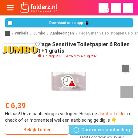
!
Download onze app 📲
Winkels
Jumbo
Aanbiedingen
Page Sensitive Toiletpapier 6 Rolle
Page Sensitive Toiletpapier 6 Rollen
1+1 gratis
Geldig: 29 jul 2026 t/m 4 aug 2026
€ 6,39
Helaas! Deze aanbieding is verlopen. Bekijk de
Jumbo folder
of
check of er momenteel wel een aanbieding geldig is 👇
Bekijk folder
Controleer aanbieding
Laatste controle: wo 05 aug