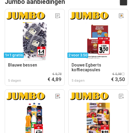
Jumbo aanbiedingen
1+1 gratis
2 voor 3.50
Blauwe bessen
Douwe Egberts
koffiecapsules
€ 9,78
€ 5,98
€ 4,89
€ 3,50
5 dagen
5 dagen