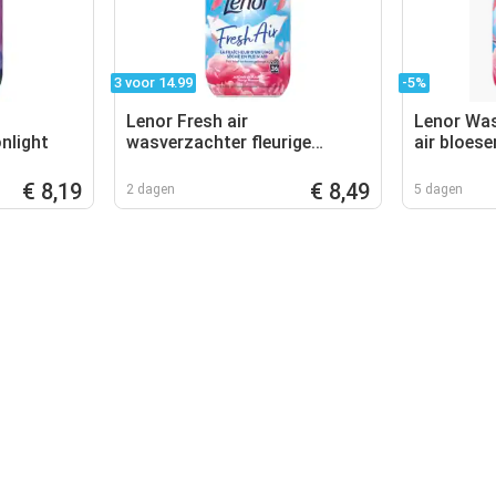
3 voor 14.99
-5%
Lenor Fresh air
Lenor Was
nlight
wasverzachter fleurige
air bloes
bloesem
€ 8,19
€ 8,49
2 dagen
5 dagen