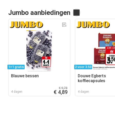
Jumbo aanbiedingen
1+1 gratis
2 voor 3.50
Blauwe bessen
Douwe Egberts
koffiecapsules
€ 9,78
€ 4,89
4 dagen
4 dagen