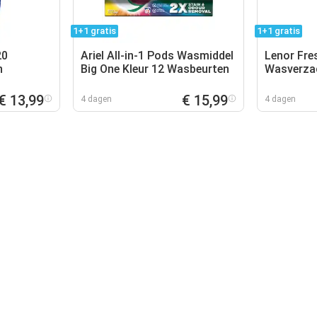
1+1 gratis
1+1 gratis
20
Ariel All-in-1 Pods Wasmiddel
Lenor Fre
n
Big One Kleur 12 Wasbeurten
Wasverza
Wasbeurt
€ 13,99
€ 15,99
4 dagen
4 dagen