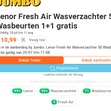
enor Fresh Air Wasverzachter 
asbeurten 1+1 gratis
Geldig: 29 jul t/m 11 aug
 10,99
Voeg toe
 in de aanbieding bij Jumbo: Lenor Fresh Air Wasverzachter 50 W
tie geldig van 29-07 t/m 11-08.
Bekijk folder
Bekijk aanbiedin
Prijshistorie
Laatste controle: do 06 aug
Anderen bekeken ook deze aanbiedingen
99+
Lenor
99+
Wasverzachter
71
Wasbeurte
9
Fresh Air