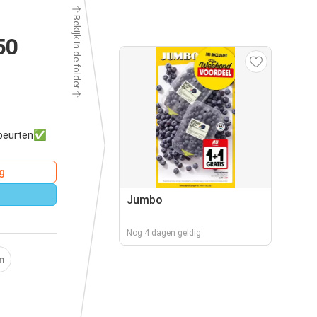
Bekijk in de folder
50
asbeurten✅
g
Jumbo
Nog 4 dagen geldig
n