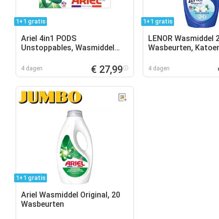
1+1 gratis
1+1 gratis
Ariel 4in1 PODS
LENOR Wasmiddel 
Unstoppables, Wasmiddel
Wasbeurten, Katoe
Capsules 26
€ 27,99
4 dagen
4 dagen
1+1 gratis
Ariel Wasmiddel Original, 20
Wasbeurten