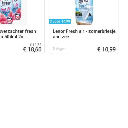
3 voor 14.99
verzachter fresh
Lenor Fresh air - zomerbriesje
em 504ml 2x
aan zee
€ 19,58
€ 18,60
€ 10,99
2 dagen