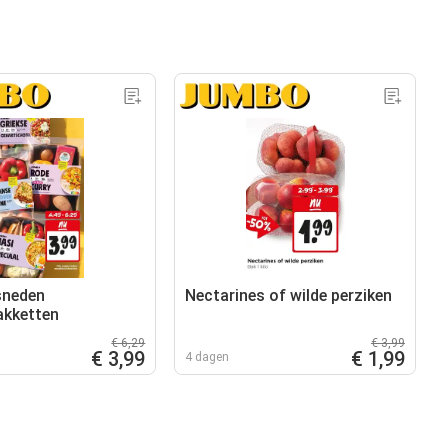
sneden
Nectarines of wilde perziken
akketten
€ 6,29
€ 3,99
€ 3,99
€ 1,99
4 dagen