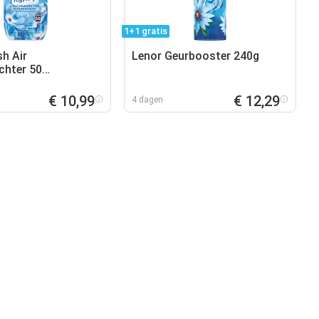
1+1 gratis
sh Air
Lenor Geurbooster 240g
chter 50
en
€ 10,99
€ 12,29
4 dagen