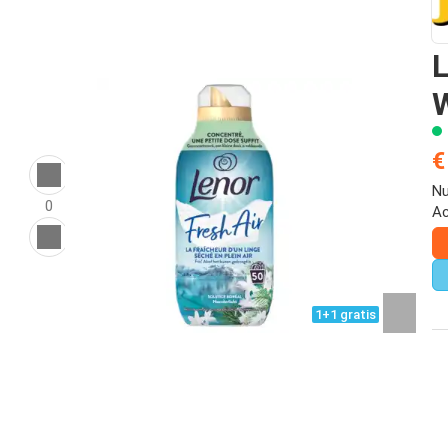
L
W
€
Nu
0
Ac
1+1 gratis