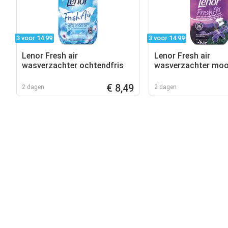
3 voor 14.99
3 voor 14.99
Lenor Fresh air
Lenor Fresh air
wasverzachter ochtendfris
wasverzachter moo
€ 8,49
2 dagen
2 dagen