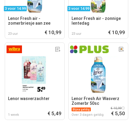
3 voor 14.99
3 voor 14.99
Lenor Fresh air -
Lenor Fresh air - zonnige
zomerbriesje aan zee
lentedag
€ 10,99
€ 10,99
23 uur
23 uur
Lenor wasverzachter
Lenor Fresh Air Wasverz
Zomerbr 50sc
€ 10,99
Bijna geldig
€ 5,49
€ 5,50
1 week
Over 3 dagen geldig