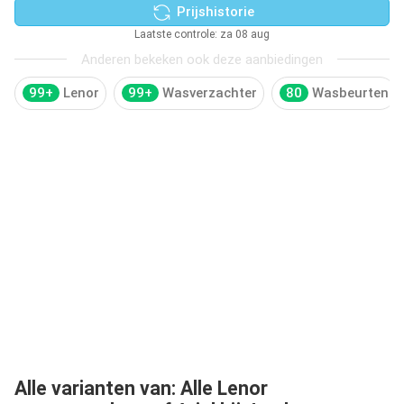
Prijshistorie
Laatste controle: za 08 aug
Anderen bekeken ook deze aanbiedingen
99+
Lenor
99+
Wasverzachter
80
Wasbeurten
Alle varianten van: Alle Lenor