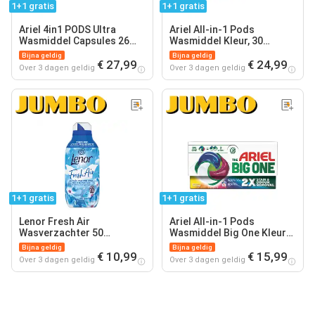
1+1 gratis
1+1 gratis
Ariel 4in1 PODS Ultra
Ariel All-in-1 Pods
Wasmiddel Capsules 26
Wasmiddel Kleur, 30
Wasbeurten
Wasbeurten
Bijna geldig
Bijna geldig
€ 27,99
€ 24,99
Over 3 dagen geldig
Over 3 dagen geldig
1+1 gratis
1+1 gratis
Lenor Fresh Air
Ariel All-in-1 Pods
Wasverzachter 50
Wasmiddel Big One Kleur
Wasbeurten
12 Wasbeurten
Bijna geldig
Bijna geldig
€ 10,99
€ 15,99
Over 3 dagen geldig
Over 3 dagen geldig