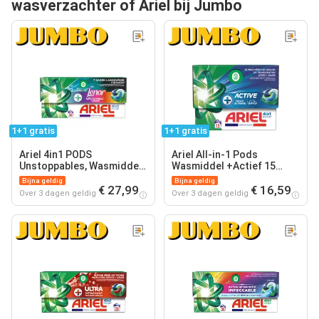
wasverzachter of Ariel bij Jumbo
1+1 gratis
1+1 gratis
Ariel 4in1 PODS
Ariel All-in-1 Pods
Unstoppables, Wasmiddel
Wasmiddel +Actief 15
Capsules 26
Wasbeurten
Bijna geldig
Bijna geldig
€ 27,99
€ 16,59
Over 3 dagen geldig
Over 3 dagen geldig