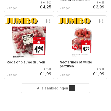
€ 6,18
€ 6,29
€ 4,25
€ 3,99
2 dagen
2 dagen
Rode of blauwe druiven
Nectarines of wilde
perziken
€ 2,69
€ 3,99
€ 1,99
€ 1,99
2 dagen
2 dagen
Alle aanbiedingen