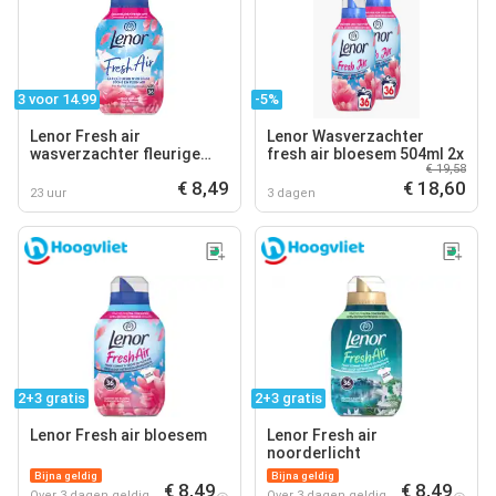
3 voor 14.99
-5%
Lenor Fresh air
Lenor Wasverzachter
wasverzachter fleurige
fresh air bloesem 504ml 2x
€ 19,58
bloesem
€ 8,49
€ 18,60
23 uur
3 dagen
2+3 gratis
2+3 gratis
Lenor Fresh air bloesem
Lenor Fresh air
noorderlicht
Bijna geldig
Bijna geldig
€ 8,49
€ 8,49
Over 3 dagen geldig
Over 3 dagen geldig