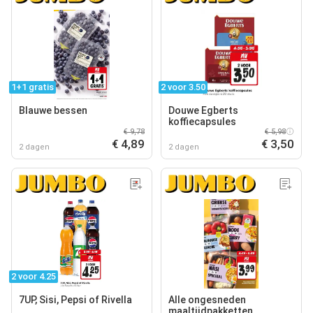
1+1 gratis
2 voor 3.50
Blauwe bessen
Douwe Egberts
koffiecapsules
€ 9,78
€ 5,98
€ 4,89
€ 3,50
2 dagen
2 dagen
2 voor 4.25
7UP, Sisi, Pepsi of Rivella
Alle ongesneden
maaltijdpakketten