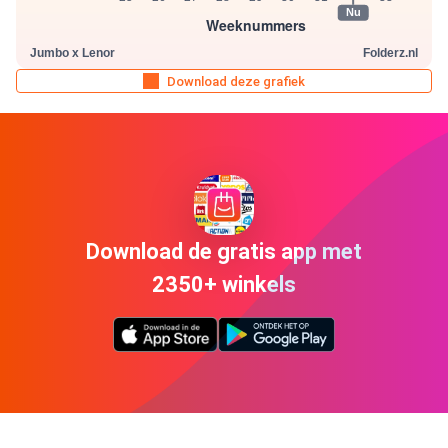
Download deze grafiek
Download de gratis app met
2350+ winkels