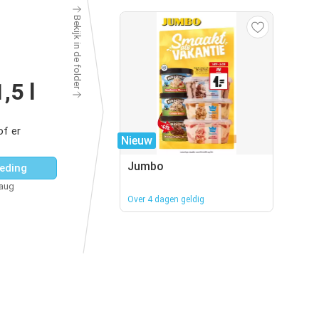
Bekijk in de folder
,5 l
of er
Nieuw
Jumbo
eding
 aug
Over 4 dagen geldig