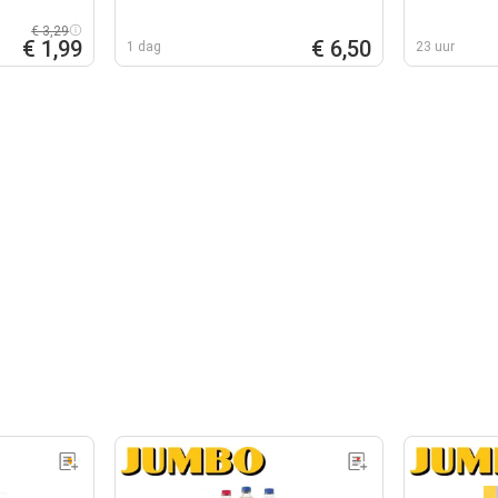
€ 3,29
€ 1,99
€ 6,50
1 dag
23 uur