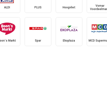
Vomar
ALDI
PLUS
Hoogvliet
Voordeelmar
oon`s Markt
Spar
Ekoplaza
MCD Superma