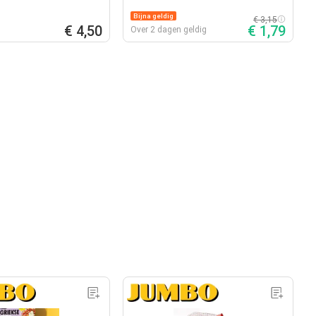
Bijna geldig
€ 3,15
€ 4,50
€ 1,79
Over 2 dagen geldig