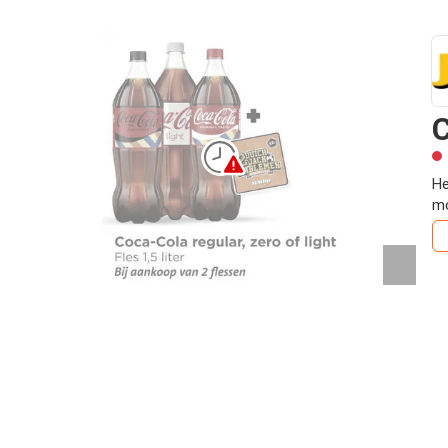
C
He
mo