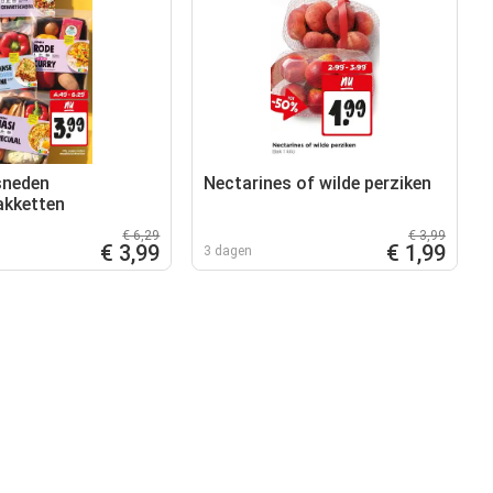
sneden
Nectarines of wilde perziken
akketten
€ 6,29
€ 3,99
€ 3,99
€ 1,99
3 dagen