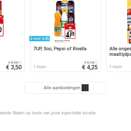
2 voor 4.25
7UP, Sisi, Pepsi of Rivella
Alle onge
maaltijdp
€ 5,98
€ 6,18
€ 3,50
€ 4,25
3 dagen
3 dagen
Alle aanbiedingen
ande filialen op basis van jouw ingestelde locatie: