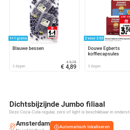
1+1 gratis
2 voor 3.50
Blauwe bessen
Douwe Egberts
koffiecapsules
€ 9,78
€ 4,89
3 dagen
3 dagen
Dichtsbijzijnde Jumbo filiaal
Deze Coca-Cola regular, zero of light is beschikbaar in ondersta
Amsterdam
Automatisch lokaliseren