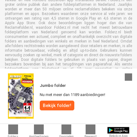
groter online publiek dan andere folderplatformen in Nederland. Jaarlijks
worden er meer dan 50 miljoen online reclamefolders bekeken via onze
platformen en apps. Bezoekers waarderen onze service al vele jaren: we
ontvangen een rating van 4,5 sterren in Google Play en 4,6 sterren in de
Apple App Store. Ook deze beoordelingen liggen hoger dan die van
Reclamefolder.nl, waardoor Folderz.nl met recht het meest betrouwbare
folderplatform van Nederland genoemd kan worden. Folderz.nl biedt
consumenten een actueel, compleet en onafhankelijk overzicht van digitale
folders en aanbiedingen van winkels en merken in heel Nederland. Omdat
alle folders rechtstreeks worden aangeleverd door retailers en merken, is alle
informatie betrouwbaar, volledig en altijd up-to-date. Gebruikers kunnen
eenvoudig zoeken op winkel, merk of categorie en direct de nieuwste folders
bekijken. Door digitale folders te gebruiken in plaats van papier, dragen
bezoekers bovendien bij aan het terugdringen van papierafval. Als eerste
folderplatform van Nederland en al 19 jaar specialist in online
folderpublicaties, heeft Folderz.nl duurzame samenwerkingen opgebouwd
met retailers en merken. Hierdoor zijn we uitgegroeid tot de toonaangevende
speler in de digitale foldermarkt.
Jumbo folder
Nu met meer dan 1189 aanbiedingen!
Bekijk folder!
Alle rechten voorbehouden © Folderz.nl 2026 |
Disclaimer
|
Algemene
voorwaarden
|
Privacybeleid
|
Cookiebeleid
Bekijk in App
Folders
Aanbiedingen
Favorieten
Bewaard