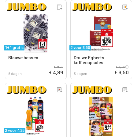
1+1 gratis
2 voor 3.50
Blauwe bessen
Douwe Egberts
koffiecapsules
€ 9,78
€ 5,98
€ 4,89
€ 3,50
5 dagen
5 dagen
2 voor 4.25