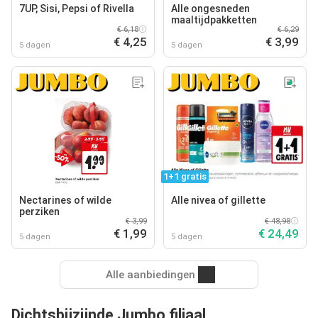
7UP, Sisi, Pepsi of Rivella
Alle ongesneden
maaltijdpakketten
€ 6,18
€ 6,29
€ 4,25
€ 3,99
5 dagen
5 dagen
1+1 gratis
Nectarines of wilde
Alle nivea of gillette
perziken
€ 3,99
€ 48,98
€ 1,99
€ 24,49
5 dagen
5 dagen
Alle aanbiedingen
Dichtsbijzijnde Jumbo filiaal