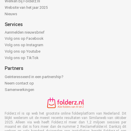
Werken bij Folderz.nl
Website van het jaar 2025
Nieuws
Services
Aanmelden nieuwsbrief
Volg ons op Facebook
Volg ons op Instagram
Volg ons op Youtube
Volg ons op TikTok
Partners
Geïnteresseerd in een partnership?
Neem contact op
Samenwerkingen
Folderz.nl is op web het grootste online folderplatform van Nederland. Dit
blijkt wederom uit de meest recente resultaten van Similarweb van oktober
2025. Alleen via web heeft Folderz.nl meer dan 1,2 miljoen sessies per
maand en dat is fors meer dan de nummer 2 Reclamefolder.nl. Dankzij dit
verkeer en vele honderd duizenden app installaties bereikt Folderz.nl een