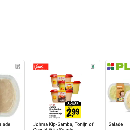
alade
Johma Kip-Samba, Tonijn of
Salade
Gevuld Eitje Salade