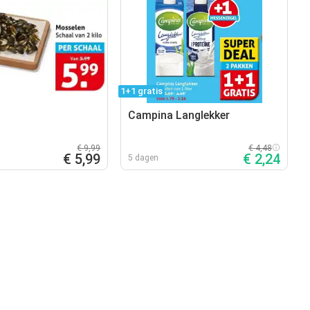
1+1 gratis
Campina Langlekker
€ 9,99
€ 4,48
€ 5,99
€ 2,24
5 dagen