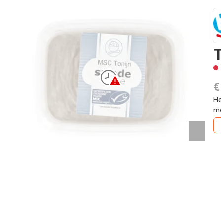
T
€
He
mo