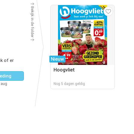
Bekijk in de folder
Nieuw
k of er
Hoogvliet
eding
5 aug
Nog 5 dagen geldig