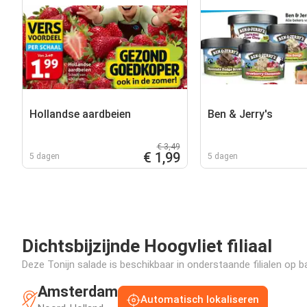
Hollandse aardbeien
Ben & Jerry's
€ 3,49
€ 1,99
5 dagen
5 dagen
Dichtsbijzijnde Hoogvliet filiaal
Deze Tonijn salade is beschikbaar in onderstaande filialen op b
Amsterdam
Automatisch lokaliseren