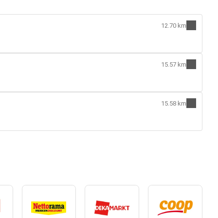
12.70 km
15.57 km
15.58 km