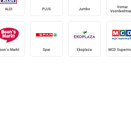
Vomar
ALDI
PLUS
Jumbo
Voordeelmar
oon`s Markt
Spar
Ekoplaza
MCD Superma