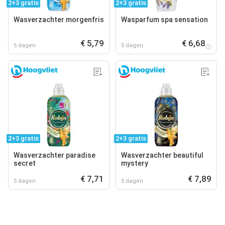
2+3 gratis
2+3 gratis
Wasverzachter morgenfris
Wasparfum spa sensation
€ 5,79
€ 6,68
5 dagen
5 dagen
2+3 gratis
2+3 gratis
Wasverzachter paradise
Wasverzachter beautiful
secret
mystery
€ 7,71
€ 7,89
5 dagen
5 dagen