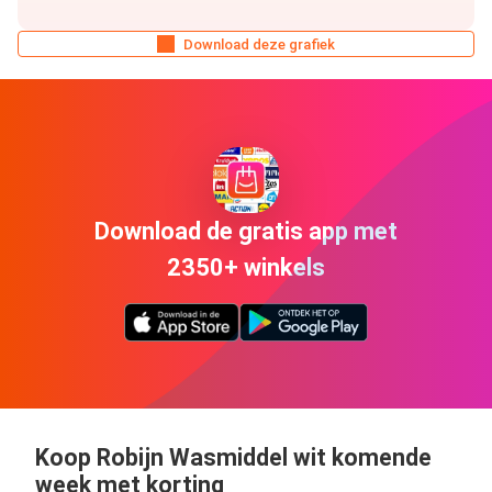
Download deze grafiek
Download de gratis app met
2350+ winkels
Koop Robijn Wasmiddel wit komende
week met korting