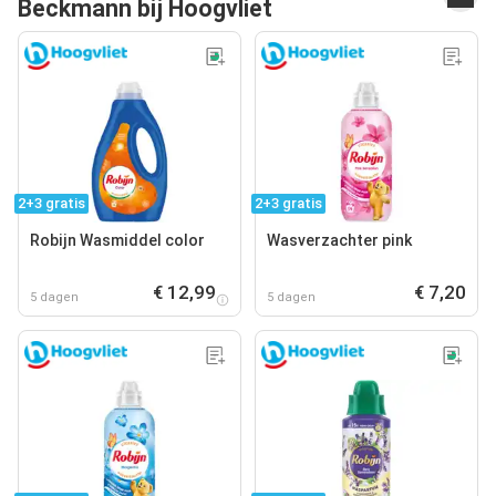
Beckmann bij Hoogvliet
2+3 gratis
2+3 gratis
Robijn Wasmiddel color
Wasverzachter pink
€ 12,99
€ 7,20
5 dagen
5 dagen