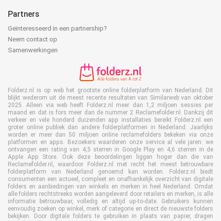
Partners
Geïnteresseerd in een partnership?
Neem contact op
Samenwerkingen
Folderz.nl is op web het grootste online folderplatform van Nederland. Dit
blijkt wederom uit de meest recente resultaten van Similarweb van oktober
2025. Alleen via web heeft Folderz.nl meer dan 1,2 miljoen sessies per
maand en dat is fors meer dan de nummer 2 Reclamefolder.nl. Dankzij dit
verkeer en vele honderd duizenden app installaties bereikt Folderz.nl een
groter online publiek dan andere folderplatformen in Nederland. Jaarlijks
worden er meer dan 50 miljoen online reclamefolders bekeken via onze
platformen en apps. Bezoekers waarderen onze service al vele jaren: we
ontvangen een rating van 4,5 sterren in Google Play en 4,6 sterren in de
Apple App Store. Ook deze beoordelingen liggen hoger dan die van
Reclamefolder.nl, waardoor Folderz.nl met recht het meest betrouwbare
folderplatform van Nederland genoemd kan worden. Folderz.nl biedt
consumenten een actueel, compleet en onafhankelijk overzicht van digitale
folders en aanbiedingen van winkels en merken in heel Nederland. Omdat
alle folders rechtstreeks worden aangeleverd door retailers en merken, is alle
informatie betrouwbaar, volledig en altijd up-to-date. Gebruikers kunnen
eenvoudig zoeken op winkel, merk of categorie en direct de nieuwste folders
bekijken. Door digitale folders te gebruiken in plaats van papier, dragen