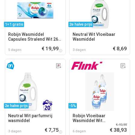
1+1 gratis
2e halve prijs
Robijn Wasmiddel
Neutral Wit Vloeibaar
Capsules Stralend Wit 26
Wasmiddel
Wasbeurten
€ 19,99
€ 8,69
5 dagen
3 dagen
2e halve prijs
-5%
Neutral Wit parfumvrij
Robijn Vloeibaar
wasmiddel
Wasmiddel Wit
€ 40,98
Klein&Krachtig 19 Wassen
€ 7,75
€ 38,93
2x
3 dagen
6 dagen