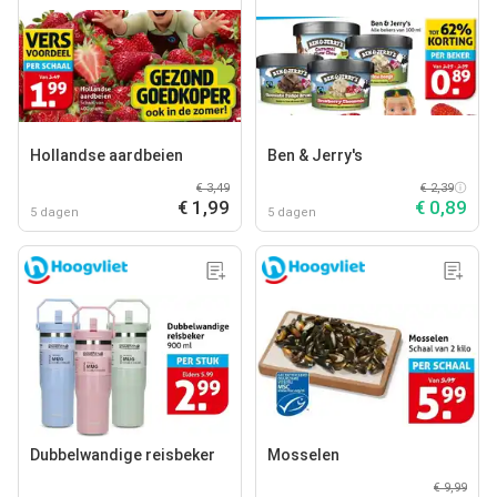
Hollandse aardbeien
Ben & Jerry's
€ 3,49
€ 2,39
€ 1,99
€ 0,89
5 dagen
5 dagen
Dubbelwandige reisbeker
Mosselen
€ 9,99