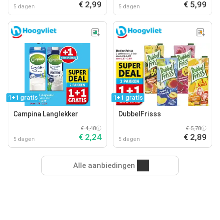
€ 2,99
€ 5,99
5 dagen
5 dagen
1+1 gratis
1+1 gratis
Campina Langlekker
DubbelFrisss
€ 4,48
€ 5,78
€ 2,24
€ 2,89
5 dagen
5 dagen
Alle aanbiedingen