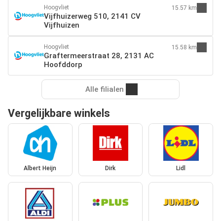
Hoogvliet
15.57 km
Vijfhuizerweg 510, 2141 CV
Vijfhuizen
Hoogvliet
15.58 km
Graftermeerstraat 28, 2131 AC
Hoofddorp
Alle filialen
Vergelijkbare winkels
Albert Heijn
Dirk
Lidl