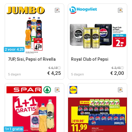
2 voor 4.25
7UP, Sisi, Pepsi of Rivella
Royal Club of Pepsi
€ 6,18
€ 3,45
€ 4,25
€ 2,00
5 dagen
5 dagen
1+1 gratis