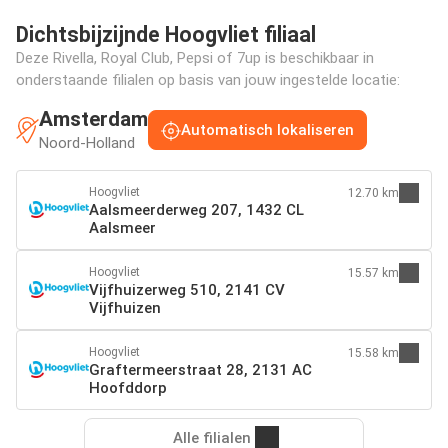
Dichtsbijzijnde Hoogvliet filiaal
Deze Rivella, Royal Club, Pepsi of 7up is beschikbaar in
onderstaande filialen op basis van jouw ingestelde locatie:
Amsterdam
Automatisch lokaliseren
Noord-Holland
Hoogvliet
12.70 km
Aalsmeerderweg 207, 1432 CL
Aalsmeer
Hoogvliet
15.57 km
Vijfhuizerweg 510, 2141 CV
Vijfhuizen
Hoogvliet
15.58 km
Graftermeerstraat 28, 2131 AC
Hoofddorp
Alle filialen