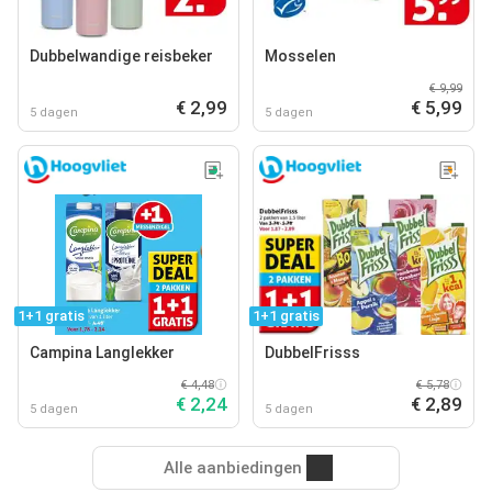
Dubbelwandige reisbeker
Mosselen
€ 9,99
€ 2,99
€ 5,99
5 dagen
5 dagen
1+1 gratis
1+1 gratis
Campina Langlekker
DubbelFrisss
€ 4,48
€ 5,78
€ 2,24
€ 2,89
5 dagen
5 dagen
Alle aanbiedingen