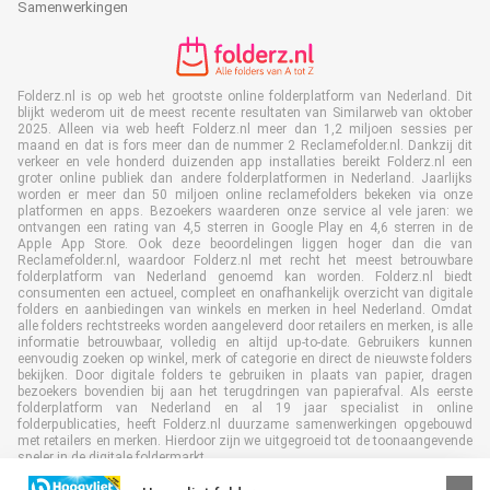
Samenwerkingen
Folderz.nl is op web het grootste online folderplatform van Nederland. Dit
blijkt wederom uit de meest recente resultaten van Similarweb van oktober
2025. Alleen via web heeft Folderz.nl meer dan 1,2 miljoen sessies per
maand en dat is fors meer dan de nummer 2 Reclamefolder.nl. Dankzij dit
verkeer en vele honderd duizenden app installaties bereikt Folderz.nl een
groter online publiek dan andere folderplatformen in Nederland. Jaarlijks
worden er meer dan 50 miljoen online reclamefolders bekeken via onze
platformen en apps. Bezoekers waarderen onze service al vele jaren: we
ontvangen een rating van 4,5 sterren in Google Play en 4,6 sterren in de
Apple App Store. Ook deze beoordelingen liggen hoger dan die van
Reclamefolder.nl, waardoor Folderz.nl met recht het meest betrouwbare
folderplatform van Nederland genoemd kan worden. Folderz.nl biedt
consumenten een actueel, compleet en onafhankelijk overzicht van digitale
folders en aanbiedingen van winkels en merken in heel Nederland. Omdat
alle folders rechtstreeks worden aangeleverd door retailers en merken, is alle
informatie betrouwbaar, volledig en altijd up-to-date. Gebruikers kunnen
eenvoudig zoeken op winkel, merk of categorie en direct de nieuwste folders
bekijken. Door digitale folders te gebruiken in plaats van papier, dragen
bezoekers bovendien bij aan het terugdringen van papierafval. Als eerste
folderplatform van Nederland en al 19 jaar specialist in online
folderpublicaties, heeft Folderz.nl duurzame samenwerkingen opgebouwd
met retailers en merken. Hierdoor zijn we uitgegroeid tot de toonaangevende
speler in de digitale foldermarkt.