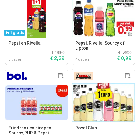
1+1 gratis
Pepsi en Rivella
Pepsi, Rivella, Sourcy of
Lipton
€ 4,58
€ 1,95
€ 2,29
€ 0,99
5 dagen
4 dagen
Frisdrank en siropen
Royal Club
Sourcy, 7UP & Pepsi