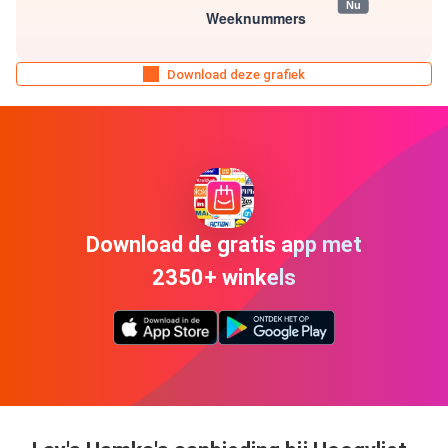
Download deze grafiek
Download de gratis app met
2350+ winkels