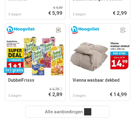
€ 9,99
€ 5,99
€ 2,99
3 dagen
3 dagen
1+1 gratis
DubbelFrisss
Vienna wasbaar dekbed
€ 5,78
€ 2,89
€ 14,99
3 dagen
3 dagen
Alle aanbiedingen