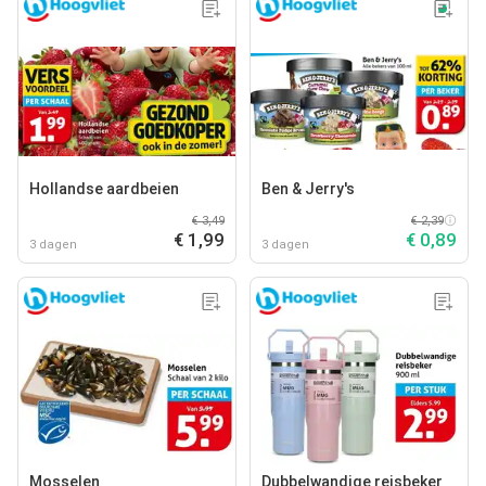
Hollandse aardbeien
Ben & Jerry's
€ 3,49
€ 2,39
€ 1,99
€ 0,89
3 dagen
3 dagen
Mosselen
Dubbelwandige reisbeker