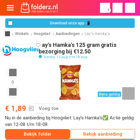
!
Download onze app 📲
Winkels
Hoogvliet
Aanbiedingen
Lay's Hamka's
Lay's Hamka's 125 gram gratis
bezorging bij €12.50
Geldig: 12 aug t/m 18 aug
0
Bijna geldig
€ 1,89
Voeg toe
Nu in de aanbieding bij Hoogvliet: Lay's Hamka's✅ Actie geldig
van 12-08 t/m 18-08.
Bekijk folder
Bekijk aanbieding