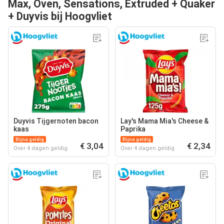
Max, Oven, Sensations, Extruded + Quaker
+ Duyvis bij Hoogvliet
Duyvis Tijgernoten bacon
Lay's Mama Mia's Cheese &
kaas
Paprika
Bijna geldig
Bijna geldig
€ 3,04
€ 2,34
Over 4 dagen geldig
Over 4 dagen geldig