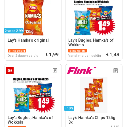
2 voor 2.99
Lay's Hamka's original
Lay's Bugles, Hamka's of
Wokkels
Bijna geldig
Bijna geldig
€ 1,99
€ 1,49
Over 2 dagen geldig
Vanaf morgen geldig
-10%
Lay's Bugles, Hamka's of
Lay's Hamka's Chips 125g
Wokkels
3x
€ 6,87