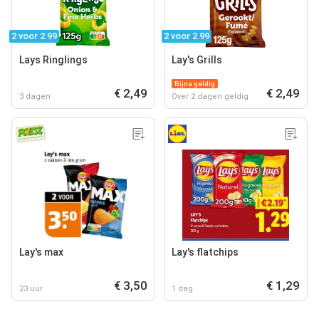
2 voor 2.99
2 voor 2.99
Lays Ringlings
Lay's Grills
Bijna geldig
€ 2,49
€ 2,49
3 dagen
Over 2 dagen geldig
Lay's max
Lay's flatchips
€ 3,50
€ 1,29
23 uur
1 dag