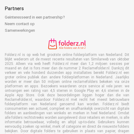
Partners
Geïnteresseerd in een partnership?
Neem contact op
Samenwerkingen
Folderz.nl is op web het grootste online folderplatform van Nederland. Dit
blijkt wederom uit de meest recente resultaten van Similarweb van oktober
2025. Alleen via web heeft Folderz.nl meer dan 1,2 miljoen sessies per
maand en dat is fors meer dan de nummer 2 Reclamefolder.nl. Dankzij dit
verkeer en vele honderd duizenden app installaties bereikt Folderz.nl een
groter online publiek dan andere folderplatformen in Nederland. Jaarlijks
worden er meer dan 50 miljoen online reclamefolders bekeken via onze
platformen en apps. Bezoekers waarderen onze service al vele jaren: we
ontvangen een rating van 4,5 sterren in Google Play en 4,6 sterren in de
Apple App Store. Ook deze beoordelingen liggen hoger dan die van
Reclamefolder.nl, waardoor Folderz.nl met recht het meest betrouwbare
folderplatform van Nederland genoemd kan worden. Folderz.nl biedt
consumenten een actueel, compleet en onafhankelijk overzicht van digitale
folders en aanbiedingen van winkels en merken in heel Nederland. Omdat
alle folders rechtstreeks worden aangeleverd door retailers en merken, is alle
informatie betrouwbaar, volledig en altijd up-to-date. Gebruikers kunnen
eenvoudig zoeken op winkel, merk of categorie en direct de nieuwste folders
bekijken. Door digitale folders te gebruiken in plaats van papier, dragen