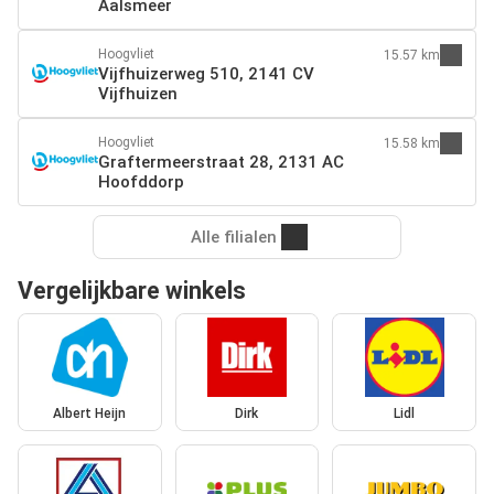
Aalsmeer
Hoogvliet
15.57 km
Vijfhuizerweg 510, 2141 CV
Vijfhuizen
Hoogvliet
15.58 km
Graftermeerstraat 28, 2131 AC
Hoofddorp
Alle filialen
Vergelijkbare winkels
Albert Heijn
Dirk
Lidl