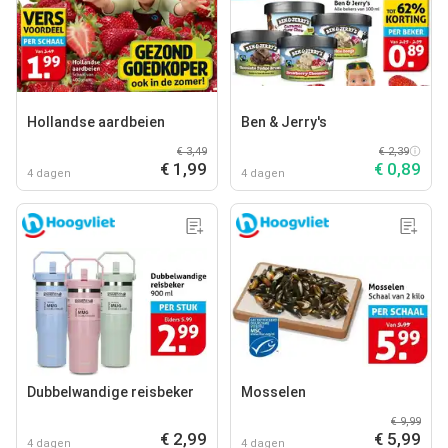
Hollandse aardbeien
Ben & Jerry's
€ 3,49
€ 2,39
€ 1,99
€ 0,89
4 dagen
4 dagen
Dubbelwandige reisbeker
Mosselen
€ 9,99
€ 2,99
€ 5,99
4 dagen
4 dagen