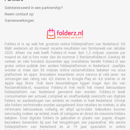
Geïnteresseerd in een partnership?
Neem contact op
Samenwerkingen
Folderz.nl is op web het grootste online folderplatform van Nederland. Dit
blijkt wederom uit de meest recente resultaten van Similarweb van oktober
2025. Alleen via web heeft Folderz.nl meer dan 1,2 miljoen sessies per
maand en dat is fors meer dan de nummer 2 Reclamefolder.nl. Dankzij dit
verkeer en vele honderd duizenden app installaties bereikt Folderz.nl een
groter online publiek dan andere folderplatformen in Nederland. Jaarlijks
worden er meer dan 50 miljoen online reclamefolders bekeken via onze
platformen en apps. Bezoekers waarderen onze service al vele jaren: we
ontvangen een rating van 4,5 sterren in Google Play en 4,6 sterren in de
Apple App Store. Ook deze beoordelingen liggen hoger dan die van
Reclamefolder.nl, waardoor Folderz.nl met recht het meest betrouwbare
folderplatform van Nederland genoemd kan worden. Folderz.nl biedt
consumenten een actueel, compleet en onafhankelijk overzicht van digitale
folders en aanbiedingen van winkels en merken in heel Nederland. Omdat
alle folders rechtstreeks worden aangeleverd door retailers en merken, is alle
informatie betrouwbaar, volledig en altijd up-to-date. Gebruikers kunnen
eenvoudig zoeken op winkel, merk of categorie en direct de nieuwste folders
bekijken. Door digitale folders te gebruiken in plaats van papier, dragen
bezoekers bovendien bij aan het terugdringen van papierafval. Als eerste
folderplatform van Nederland en al 19 jaar specialist in online