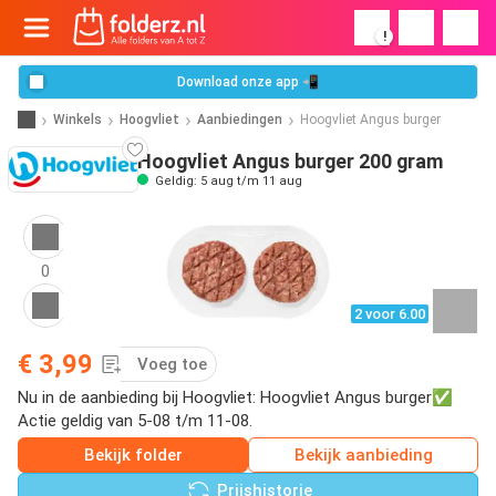
!
Download onze app 📲
Winkels
Hoogvliet
Aanbiedingen
Hoogvliet Angus burger
Hoogvliet Angus burger 200 gram
Geldig: 5 aug t/m 11 aug
0
2 voor 6.00
€ 3,99
Voeg toe
Nu in de aanbieding bij Hoogvliet: Hoogvliet Angus burger✅
Actie geldig van 5-08 t/m 11-08.
Bekijk folder
Bekijk aanbieding
Prijshistorie