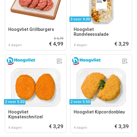
3 voor 9.00
Hoogvliet Grillburgers
Hoogvliet
Rundvleessalade
€ 6,49
€ 4,99
€ 3,29
4 dagen
4 dagen
2 voor 5.50
2 voor 5.50
Hoogvliet
Hoogvliet Kipcordonbleu
Kipsateschnitzel
€ 3,29
€ 3,39
4 dagen
4 dagen