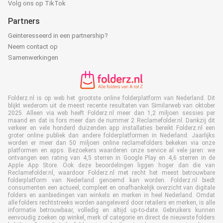
Volg ons op TikTok
Partners
Geïnteresseerd in een partnership?
Neem contact op
Samenwerkingen
Folderz.nl is op web het grootste online folderplatform van Nederland. Dit
blijkt wederom uit de meest recente resultaten van Similarweb van oktober
2025. Alleen via web heeft Folderz.nl meer dan 1,2 miljoen sessies per
maand en dat is fors meer dan de nummer 2 Reclamefolder.nl. Dankzij dit
verkeer en vele honderd duizenden app installaties bereikt Folderz.nl een
groter online publiek dan andere folderplatformen in Nederland. Jaarlijks
worden er meer dan 50 miljoen online reclamefolders bekeken via onze
platformen en apps. Bezoekers waarderen onze service al vele jaren: we
ontvangen een rating van 4,5 sterren in Google Play en 4,6 sterren in de
Apple App Store. Ook deze beoordelingen liggen hoger dan die van
Reclamefolder.nl, waardoor Folderz.nl met recht het meest betrouwbare
folderplatform van Nederland genoemd kan worden. Folderz.nl biedt
consumenten een actueel, compleet en onafhankelijk overzicht van digitale
folders en aanbiedingen van winkels en merken in heel Nederland. Omdat
alle folders rechtstreeks worden aangeleverd door retailers en merken, is alle
informatie betrouwbaar, volledig en altijd up-to-date. Gebruikers kunnen
eenvoudig zoeken op winkel, merk of categorie en direct de nieuwste folders