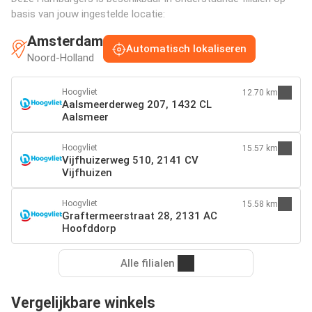
basis van jouw ingestelde locatie:
Amsterdam
Automatisch lokaliseren
Noord-Holland
Hoogvliet
12.70 km
Aalsmeerderweg 207, 1432 CL
Aalsmeer
Hoogvliet
15.57 km
Vijfhuizerweg 510, 2141 CV
Vijfhuizen
Hoogvliet
15.58 km
Graftermeerstraat 28, 2131 AC
Hoofddorp
Alle filialen
Vergelijkbare winkels