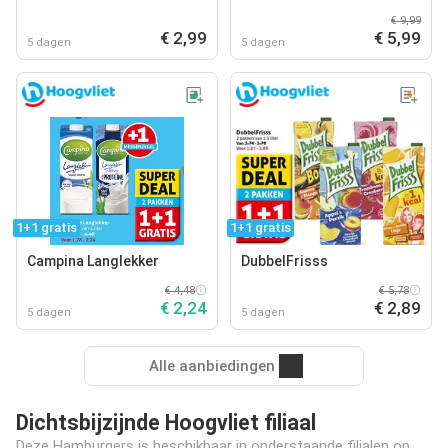
€ 9,99
€ 2,99
€ 5,99
5 dagen
5 dagen
1+1 gratis
1+1 gratis
Campina Langlekker
DubbelFrisss
€ 4,48
€ 5,78
€ 2,24
€ 2,89
5 dagen
5 dagen
Alle aanbiedingen
Dichtsbijzijnde Hoogvliet filiaal
Deze Hamburgers is beschikbaar in onderstaande filialen op