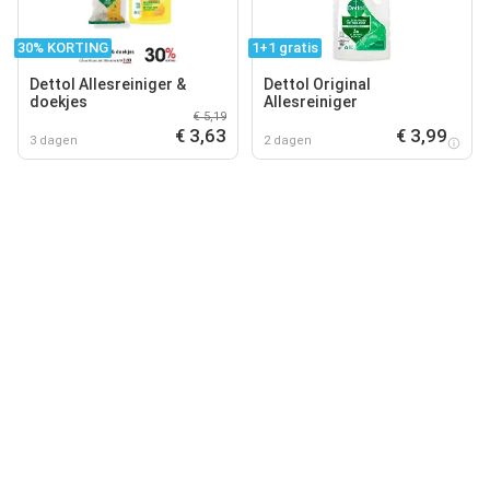
30% KORTING
1+1 gratis
Dettol Allesreiniger &
Dettol Original
doekjes
Allesreiniger
€ 5,19
€ 3,63
€ 3,99
3 dagen
2 dagen