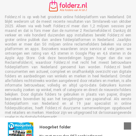
Folderz.nl is op web het grootste online folderplatform van Nederland. Dit
blijkt wederom uit de meest recente resultaten van Similarweb van oktober
2025. Alleen via web heeft Folderz.nl meer dan 1,2 miljoen sessies per
maand en dat is fors meer dan de nummer 2 Reclamefolder.nl. Dankzij dit
verkeer en vele honderd duizenden app installaties bereikt Folderz.nl een
groter online publiek dan andere folderplatformen in Nederland. Jaarlijks
worden er meer dan 50 miljoen online reclamefolders bekeken via onze
platformen en apps. Bezoekers waarderen onze service al vele jaren: we
ontvangen een rating van 4,5 sterren in Google Play en 4,6 sterren in de
Apple App Store. Ook deze beoordelingen liggen hoger dan die van
Reclamefolder.nl, waardoor Folderz.nl met recht het meest betrouwbare
folderplatform van Nederland genoemd kan worden. Folderz.nl biedt
consumenten een actueel, compleet en onafhankelijk overzicht van digitale
folders en aanbiedingen van winkels en merken in heel Nederland. Omdat
alle folders rechtstreeks worden aangeleverd door retailers en merken, is alle
informatie betrouwbaar, volledig en altijd up-to-date. Gebruikers kunnen
eenvoudig zoeken op winkel, merk of categorie en direct de nieuwste folders
bekijken. Door digitale folders te gebruiken in plaats van papier, dragen
bezoekers bovendien bij aan het terugdringen van papierafval. Als eerste
folderplatform van Nederland en al 19 jaar specialist in online
folderpublicaties, heeft Folderz.nl duurzame samenwerkingen opgebouwd
met retailers en merken. Hierdoor zijn we uitgegroeid tot de toonaangevende
speler in de digitale foldermarkt.
Hoogvliet folder