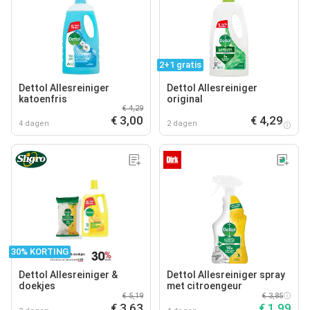
2+1 gratis
Dettol Allesreiniger
Dettol Allesreiniger
katoenfris
original
€ 4,29
€ 3,00
€ 4,29
4 dagen
2 dagen
30% KORTING
Dettol Allesreiniger &
Dettol Allesreiniger spray
doekjes
met citroengeur
€ 5,19
€ 3,85
€ 3,63
€ 1,99