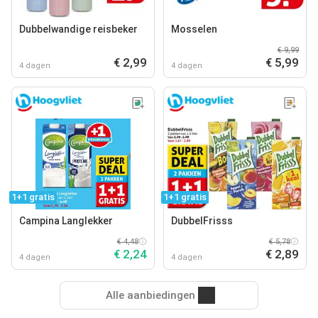
Dubbelwandige reisbeker
Mosselen
€ 9,99
€ 2,99
€ 5,99
4 dagen
4 dagen
1+1 gratis
1+1 gratis
Campina Langlekker
DubbelFrisss
€ 4,48
€ 5,78
€ 2,24
€ 2,89
4 dagen
4 dagen
Alle aanbiedingen