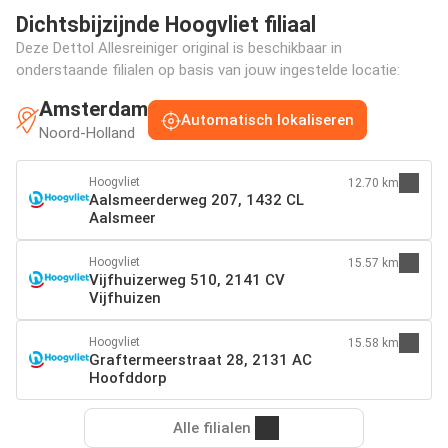
Dichtsbijzijnde Hoogvliet filiaal
Deze Dettol Allesreiniger original is beschikbaar in
onderstaande filialen op basis van jouw ingestelde locatie:
Amsterdam
Automatisch lokaliseren
Noord-Holland
Hoogvliet
12.70 km
Aalsmeerderweg 207, 1432 CL
Aalsmeer
Hoogvliet
15.57 km
Vijfhuizerweg 510, 2141 CV
Vijfhuizen
Hoogvliet
15.58 km
Graftermeerstraat 28, 2131 AC
Hoofddorp
Alle filialen