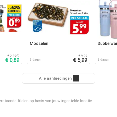
Mosselen
Dubbelwan
€ 2,39
€ 9,99
€ 0,89
€ 5,99
3 dagen
3 dagen
Alle aanbiedingen
staande filialen op basis van jouw ingestelde locatie: