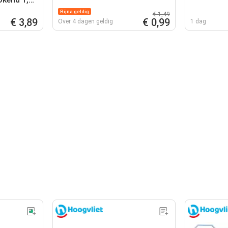
Bijna geldig
€ 1,49
€ 3,89
€ 0,99
Over 4 dagen geldig
1 dag