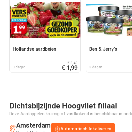
Hollandse aardbeien
Ben & Jerry's
€ 3,49
€ 1,99
3 dagen
3 dagen
Dichtsbijzijnde Hoogvliet filiaal
Deze Aardappelen kruimig of vastkokend is beschikbaar in onder
Amsterdam
Automatisch lokaliseren