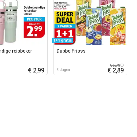
1+1 gratis
dige reisbeker
DubbelFrisss
€ 5,78
€ 2,99
€ 2,89
3 dagen