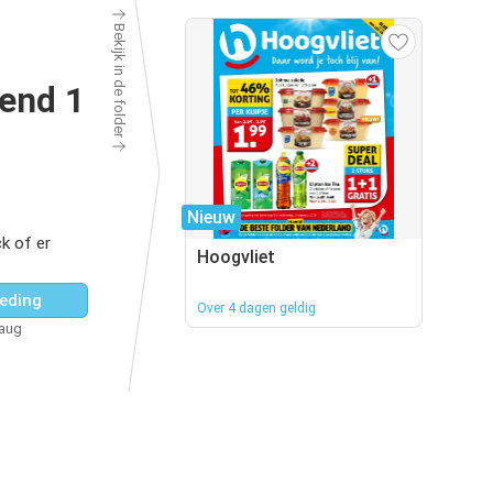
Bekijk in de folder
end 1
Nieuw
k of er
Hoogvliet
eding
Over 4 dagen geldig
 aug