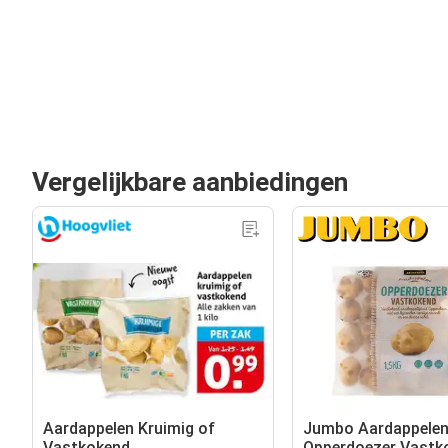
Vergelijkbare aanbiedingen
Aardappelen Kruimig of
Jumbo Aardappele
Vastkokend
Opperdoezer Vastko