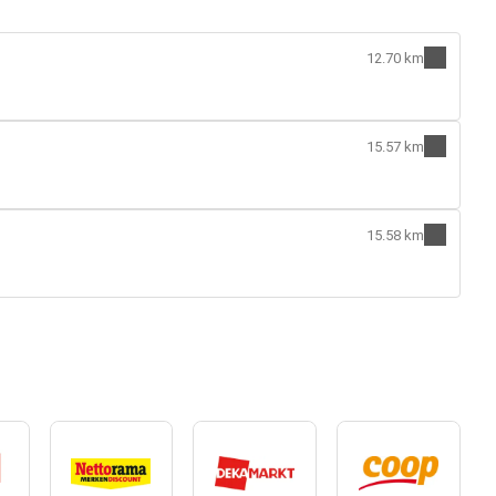
12.70 km
15.57 km
15.58 km