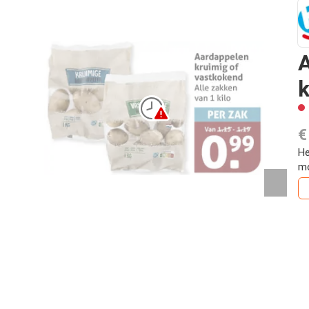
A
€
He
mo