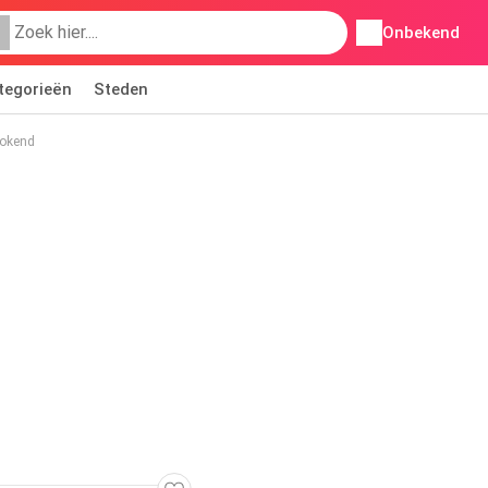
Onbekend
tegorieën
Steden
kokend