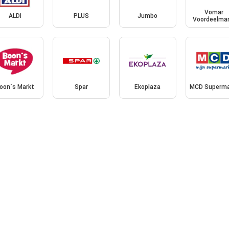
Vomar
ALDI
PLUS
Jumbo
Voordeelmar
oon`s Markt
Spar
Ekoplaza
MCD Superma