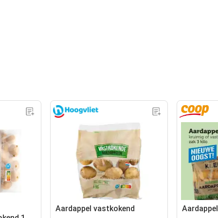
n
Aardappel vastkokend
Aardappe
kend 1,5