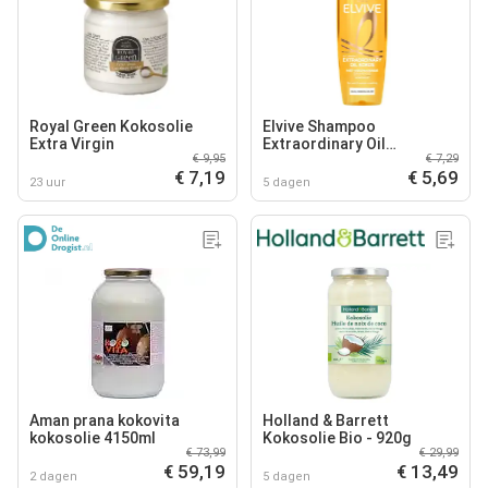
Royal Green Kokosolie
Elvive Shampoo
Extra Virgin
Extraordinary Oil
€ 9,95
€ 7,29
Kokosolie
€ 7,19
€ 5,69
23 uur
5 dagen
Aman prana kokovita
Holland & Barrett
kokosolie 4150ml
Kokosolie Bio - 920g
€ 73,99
€ 29,99
€ 59,19
€ 13,49
2 dagen
5 dagen