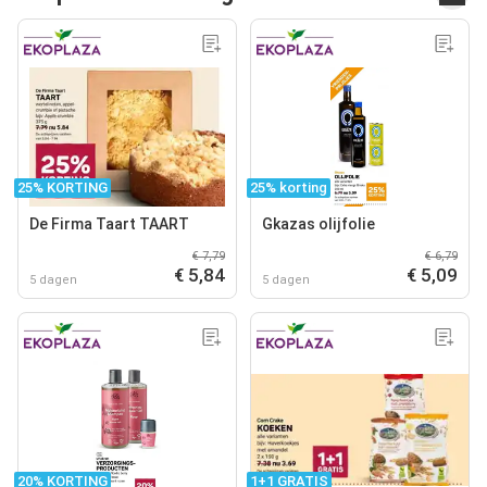
25% KORTING
25% korting
De Firma Taart TAART
Gkazas olijfolie
€ 7,79
€ 6,79
€ 5,84
€ 5,09
5 dagen
5 dagen
20% KORTING
1+1 GRATIS