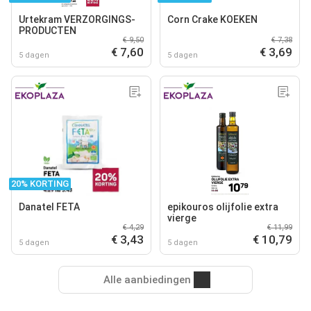
Urtekram VERZORGINGS-
Corn Crake KOEKEN
PRODUCTEN
€ 9,50
€ 7,38
€ 7,60
€ 3,69
5 dagen
5 dagen
20% KORTING
Danatel FETA
epikouros olijfolie extra
vierge
€ 4,29
€ 11,99
€ 3,43
€ 10,79
5 dagen
5 dagen
Alle aanbiedingen