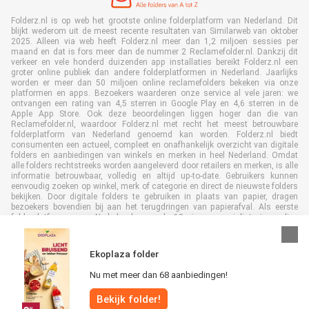
Folderz.nl is op web het grootste online folderplatform van Nederland. Dit
blijkt wederom uit de meest recente resultaten van Similarweb van oktober
2025. Alleen via web heeft Folderz.nl meer dan 1,2 miljoen sessies per
maand en dat is fors meer dan de nummer 2 Reclamefolder.nl. Dankzij dit
verkeer en vele honderd duizenden app installaties bereikt Folderz.nl een
groter online publiek dan andere folderplatformen in Nederland. Jaarlijks
worden er meer dan 50 miljoen online reclamefolders bekeken via onze
platformen en apps. Bezoekers waarderen onze service al vele jaren: we
ontvangen een rating van 4,5 sterren in Google Play en 4,6 sterren in de
Apple App Store. Ook deze beoordelingen liggen hoger dan die van
Reclamefolder.nl, waardoor Folderz.nl met recht het meest betrouwbare
folderplatform van Nederland genoemd kan worden. Folderz.nl biedt
consumenten een actueel, compleet en onafhankelijk overzicht van digitale
folders en aanbiedingen van winkels en merken in heel Nederland. Omdat
alle folders rechtstreeks worden aangeleverd door retailers en merken, is alle
informatie betrouwbaar, volledig en altijd up-to-date. Gebruikers kunnen
eenvoudig zoeken op winkel, merk of categorie en direct de nieuwste folders
bekijken. Door digitale folders te gebruiken in plaats van papier, dragen
bezoekers bovendien bij aan het terugdringen van papierafval. Als eerste
folderplatform van Nederland en al 19 jaar specialist in online
folderpublicaties, heeft Folderz.nl duurzame samenwerkingen opgebouwd
met retailers en merken. Hierdoor zijn we uitgegroeid tot de toonaangevende
speler in de digitale foldermarkt.
Ekoplaza folder
Nu met meer dan 68 aanbiedingen!
Bekijk folder!