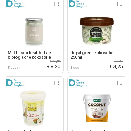
Mattisson healthstyle
Royal green kokosolie
biologische kokosolie
250ml
€ 10,25
€ 4,49
€ 8,20
€ 3,25
5 dagen
1 dag