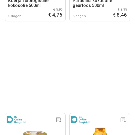
Boerjan biologische
Purasana kokosolie
kokosolie 500ml
geurloos 500ml
€ 5,95
€ 9,95
€ 4,76
€ 8,46
5 dagen
6 dagen