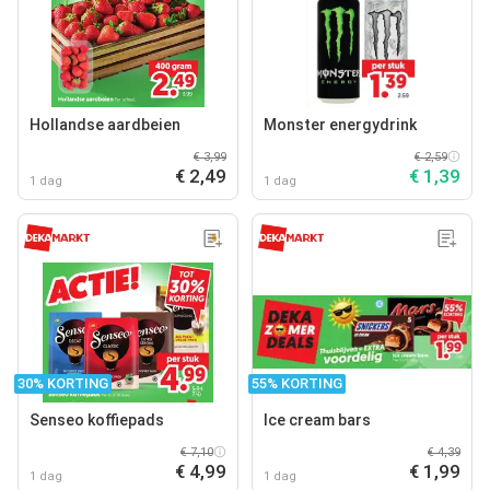
Hollandse aardbeien
Monster energydrink
€ 3,99
€ 2,59
€ 2,49
€ 1,39
1 dag
1 dag
30% KORTING
55% KORTING
Senseo koffiepads
Ice cream bars
€ 7,10
€ 4,39
€ 4,99
€ 1,99
1 dag
1 dag