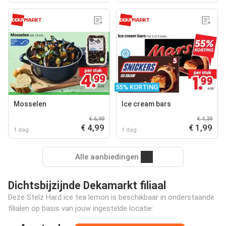
55% KORTING
Mosselen
Ice cream bars
€ 6,99
€ 4,39
€ 4,99
€ 1,99
1 dag
1 dag
Alle aanbiedingen
Dichtsbijzijnde Dekamarkt filiaal
Deze Stelz Hard ice tea lemon is beschikbaar in onderstaande
filialen op basis van jouw ingestelde locatie: