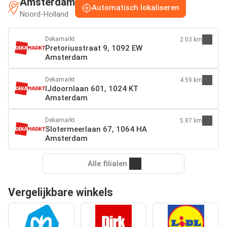
Amsterdam
Automatisch lokaliseren
Noord-Holland
Dekamarkt
2.03 km
Pretoriusstraat 9, 1092 EW
Amsterdam
Dekamarkt
4.59 km
IJdoornlaan 601, 1024 KT
Amsterdam
Dekamarkt
5.87 km
Slotermeerlaan 67, 1064 HA
Amsterdam
Alle filialen
Vergelijkbare winkels