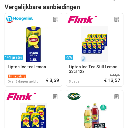
Vergelijkbare aanbiedingen
1+1 gratis
-5%
Lipton Ice tea lemon
Lipton Ice Tea Still Lemon
33cl 12x
€ 14,28
Bijna geldig
€ 3,69
€ 13,57
Over 3 dagen geldig
5 dagen