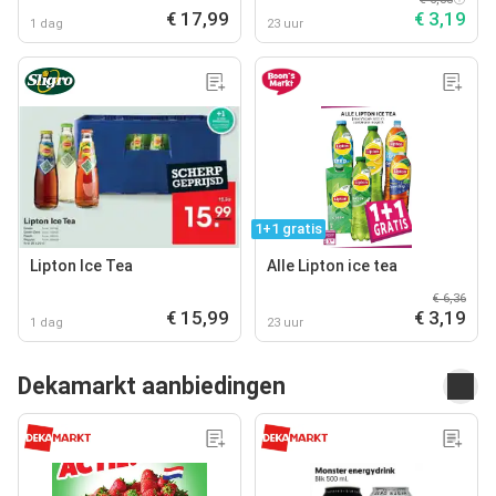
€ 17,99
€ 3,19
1 dag
23 uur
1+1 gratis
Lipton Ice Tea
Alle Lipton ice tea
€ 6,36
€ 15,99
€ 3,19
1 dag
23 uur
Dekamarkt aanbiedingen