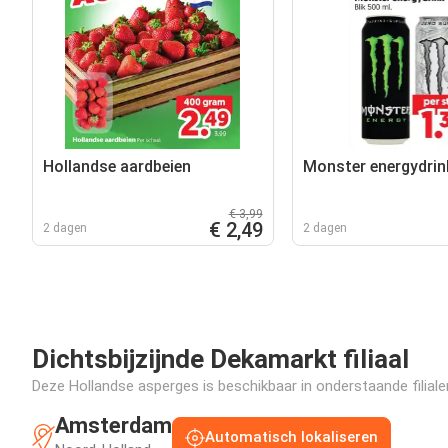
Hollandse aardbeien
Monster energydrin
€ 3,99
€ 2,49
2 dagen
2 dagen
Dichtsbijzijnde Dekamarkt filiaal
Deze Hollandse asperges is beschikbaar in onderstaande filiale
Amsterdam
Automatisch lokaliseren