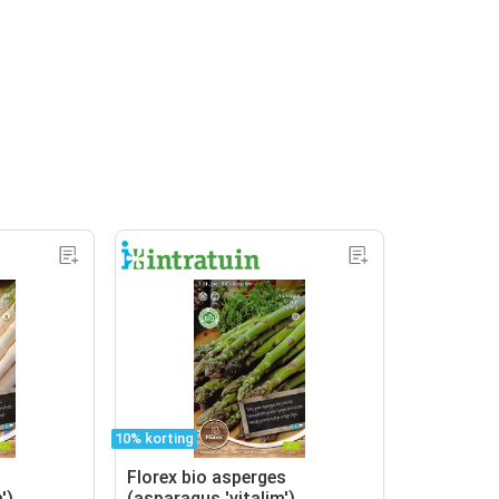
10% korting
Florex bio asperges
')
(asparagus 'vitalim')