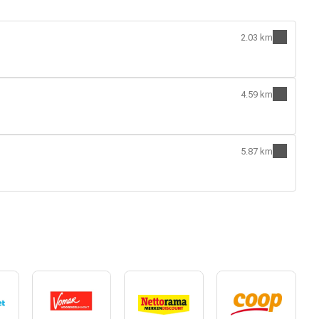
2.03 km
4.59 km
5.87 km