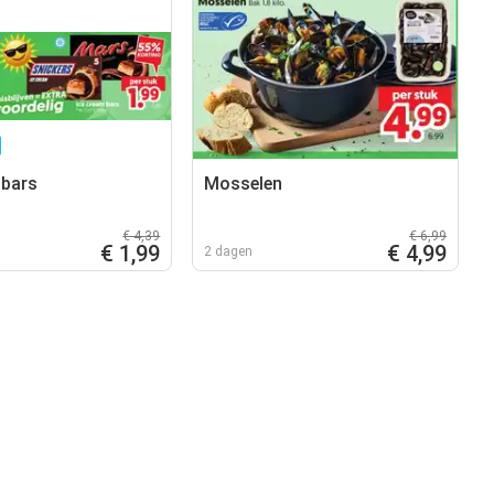
 bars
Mosselen
€ 4,39
€ 6,99
€ 1,99
€ 4,99
2 dagen