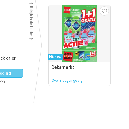
Bekijk in de folder
Nieuw
ck of er
Dekamarkt
eding
 aug
Over 3 dagen geldig