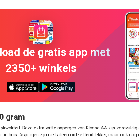
oad de gratis app met
2350+ winkels
00 gram
opkwaliteit. Deze extra witte asperges van Klasse AA zijn zorgvuldi
ie in huis. Asperges zijn niet alleen ontzettend lekker, maar ook no