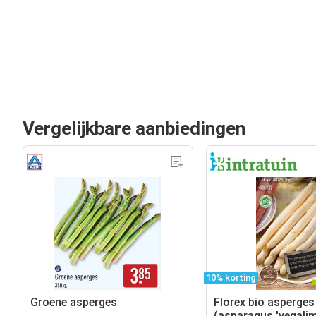
Vergelijkbare aanbiedingen
10% korting
Groene asperges
Florex bio asperges
(asparagus 'vegalim