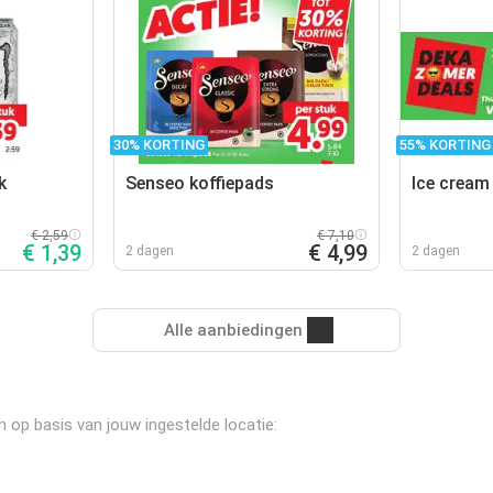
30% KORTING
55% KORTING
k
Senseo koffiepads
Ice cream
€ 2,59
€ 7,10
€ 1,39
€ 4,99
2 dagen
2 dagen
Alle aanbiedingen
n op basis van jouw ingestelde locatie: