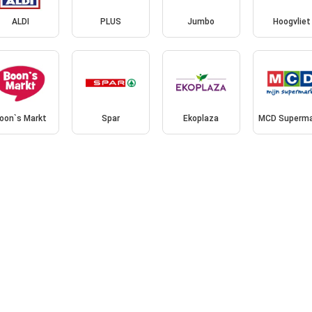
ALDI
PLUS
Jumbo
Hoogvliet
oon`s Markt
Spar
Ekoplaza
MCD Superma