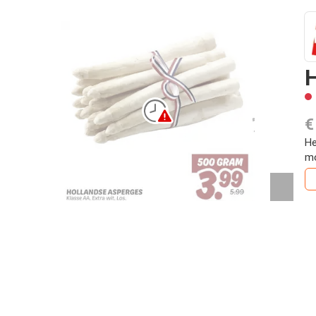
€
He
mo