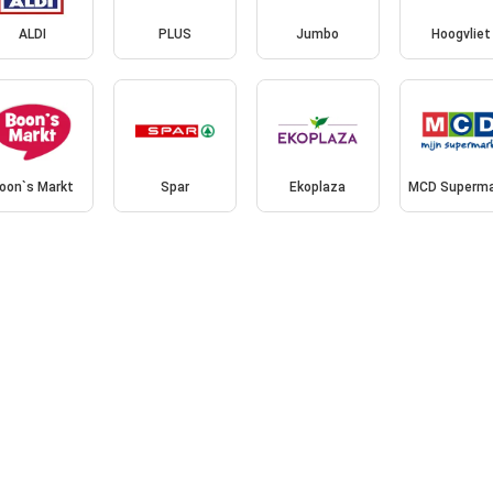
ALDI
PLUS
Jumbo
Hoogvliet
oon`s Markt
Spar
Ekoplaza
MCD Superma