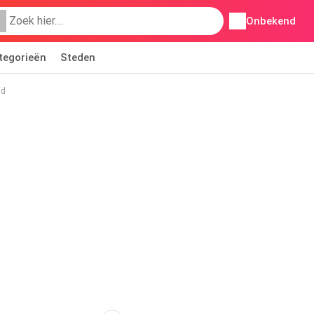
Onbekend
tegorieën
Steden
nd