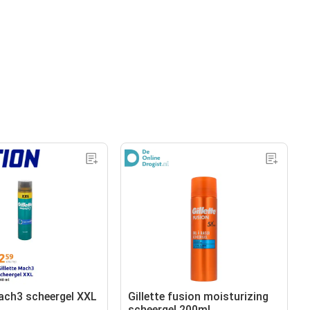
Mach3 scheergel XXL
Gillette fusion moisturizing
scheergel 200ml