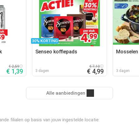
30% KORTING
k
Senseo koffiepads
Mosselen
€ 2,59
€ 7,10
€ 1,39
€ 4,99
3 dagen
3 dagen
Alle aanbiedingen
nde filialen op basis van jouw ingestelde locatie: