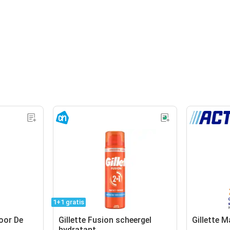
1+1 gratis
Voor De
Gillette Fusion scheergel
Gillette 
hydratant