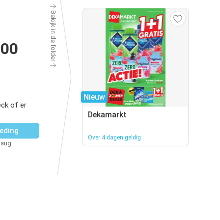
Bekijk in de folder
200
Nieuw
ck of er
Dekamarkt
eding
Over 4 dagen geldig
 aug