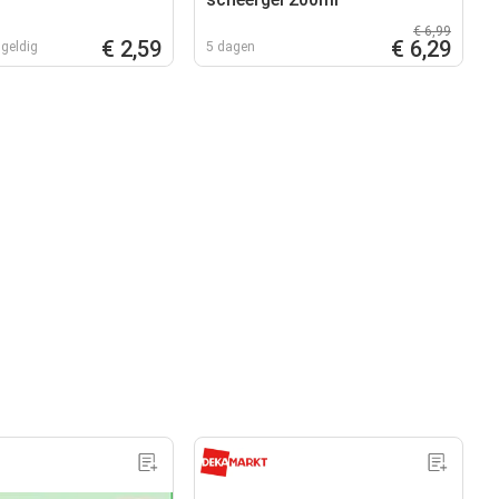
€ 6,99
€ 2,59
€ 6,29
geldig
5 dagen