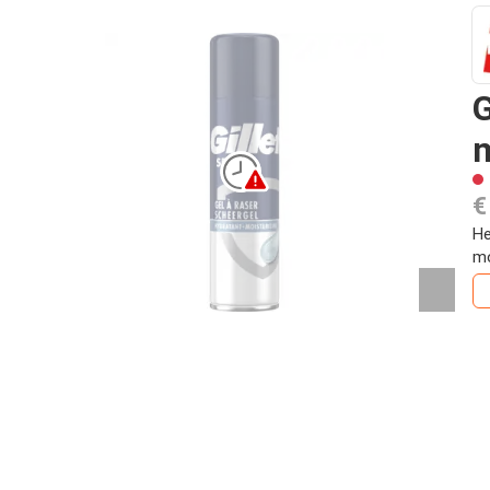
G
€
He
mo