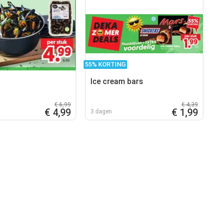
55% KORTING
Ice cream bars
€ 6,99
€ 4,39
€ 4,99
€ 1,99
3 dagen