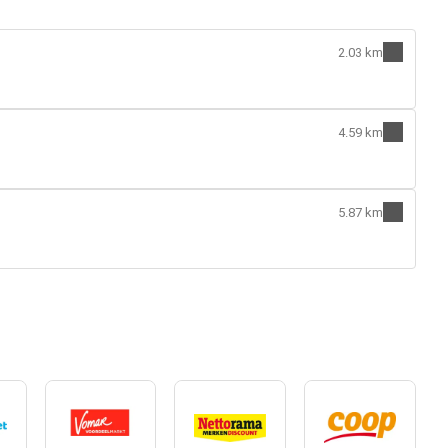
2.03 km
4.59 km
5.87 km